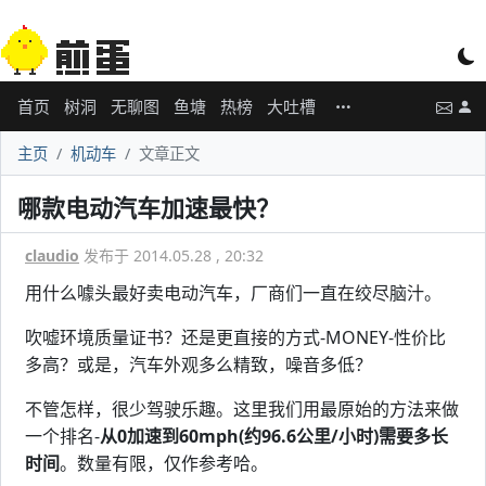
首页
树洞
无聊图
鱼塘
热榜
大吐槽
主页
机动车
文章正文
哪款电动汽车加速最快？
claudio
发布于 2014.05.28 , 20:32
用什么噱头最好卖电动汽车，厂商们一直在绞尽脑汁。
吹嘘环境质量证书？还是更直接的方式-MONEY-性价比
多高？或是，汽车外观多么精致，噪音多低？
不管怎样，很少驾驶乐趣。这里我们用最原始的方法来做
一个排名-
从0加速到60mph(约96.6公里/小时)需要多长
时间
。数量有限，仅作参考哈。