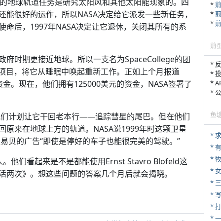
个很高的地球轨道任务是研究太阳风和其他太阳能现象的。四
*
还能很好的运作，所以NASA决定给它派发一些新任务，
*
*
命后，1997年NASA决定让它退休，关闭其所有的系
煎
政府时期更接近地球。所以一支名为SpaceCollege的团
* 
-s重启项目，将它从睡眠中唤起重新工作。正如上个月报道
* 
* 
金。现在，他们拥有125000美元的资金，NASA签署了
*
鱼
ege说他们计划让它干回老本行——追踪彗星的尾巴。但在他们
原来在地球上方的轨道。NASA说1999年时这颗卫星
*
像易贝的广告“即使是停好的车子也能很完美的驾驶。”
* 
* 
看起来是不是都能使用Ernst Stavro Blofeld这
*
活两次》。想这些问题的答案几个月后就会揭晓。
* 
* 
* 
*