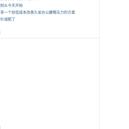
 发财从今天开始
 分享一个较低成本改善久坐办公腰臀压力的方案
打针减肥了
告
告