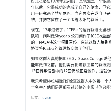
ISEE-3是在1978年发射的，其轨道是一
年以后，它很成功的完成了自己的使命，但它
用于研究两个彗星尾巴。当它再次完成自己是使
统，并把它留在了一个围绕太阳的轨道上。
现在，17年过去了，ICEE-s的运行轨道比里根
队和一间叫做Skycorp 公司创作了ICEE
的，NASA将这个项目暂停，直达这群人筹到资
协议将ICEE-3的管理权交给了他们。
如果这群人真的把ICEE-3，SpaceColl
能够做到之前，他们需要把这颗卫星的轨道变回
13套科学设备中的12套仍能正常运作，这就
我只希望NASA能好好检查这群人中的每一个人。他们
个名字？他们是否都看过邦德的电影《你只能
原文：
dvice