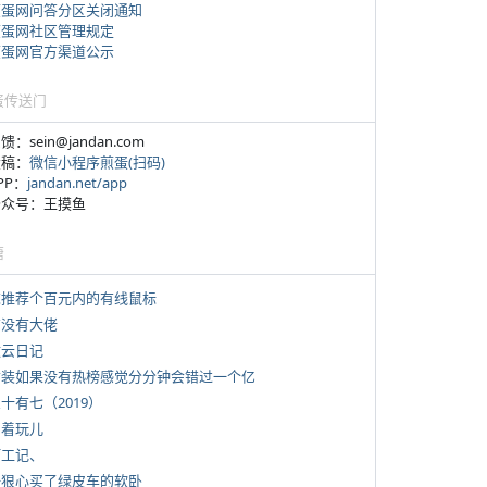
煎蛋网问答分区关闭通知
煎蛋网社区管理规定
煎蛋网官方渠道公示
蛋传送门
反馈：sein@jandan.com
投稿：
微信小程序煎蛋(扫码)
APP：
jandan.net/app
 公众号：王摸鱼
塘
 求推荐个百元内的有线鼠标
有没有大佬
牧云日记
 女装如果没有热榜感觉分分钟会错过一个亿
三十有七（2019）
写着玩儿
打工记、
 一狠心买了绿皮车的软卧