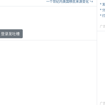
一个世纪内美国移民来源变化
*
*
* 
广
登录发吐槽
广