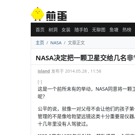
首页
树洞
女装
随手拍
无聊图
鱼塘
热榜
主页
NASA
文章正文
NASA决定把一颗卫星交给几名非
island
发布于 2014.05.28 , 11:58
[-]
这是一个前所未有的举动，NASA同意将一
呢？
公平的说，就像一对父母不会让他们的孩子第
管理的不是像哈勃望远镜这类十分重要是仪器
十几年里没有人驾驶过。