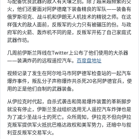
与配备优良武器的敌人有天壤之别。除了越来越频繁的交
火，他们还要面对阿萨德麾下装备精良的军队——装备有
俄罗斯坦克、战斗机和伊朗无人机技术的精锐之师。在这
样强大的敌人面前，反叛军的火力只有被碾压的份。与政
府军的火箭、轰炸机不同的是，反叛军开拓了自己家庭式
武器作坊。
几周前伊斯兰阵线在Twitter上公布了他们使用的大杀器
——装满炸药的远程遥控汽车。
百度盘地址
视频记录了发生在阿尔哈马市阿萨德军检查站的一起汽车
爆炸事件，叛乱分子声称爆炸共杀死20名阿萨德官兵，使
用的正是他们自制的武器装备。
从伊拉克时代起，自杀式袭击和简易爆炸装置的革新脚步
就没有停止，伊斯兰圣战组织选用无人遥控汽车炸弹也是
为了减少圣战斗士的死亡。众所周知，伊拉克不但向伊拉
克叛军提供军火抵抗巴格达政权和美军势力，还暗中与叙
利亚反叛军交易军火。