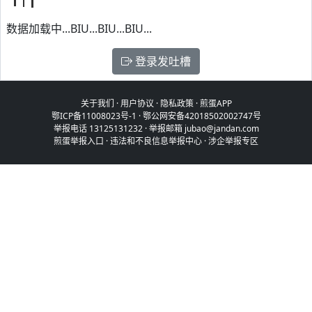
数据加载中...BIU...BIU...BIU...
登录发吐槽
关于我们
·
用户协议
·
隐私政策
·
煎蛋APP
鄂ICP备11008023号-1
·
鄂公网安备42018502002747号
举报电话 13125131232 · 举报邮箱 jubao@jandan.com
煎蛋举报入口
·
违法和不良信息举报中心
·
涉企举报专区