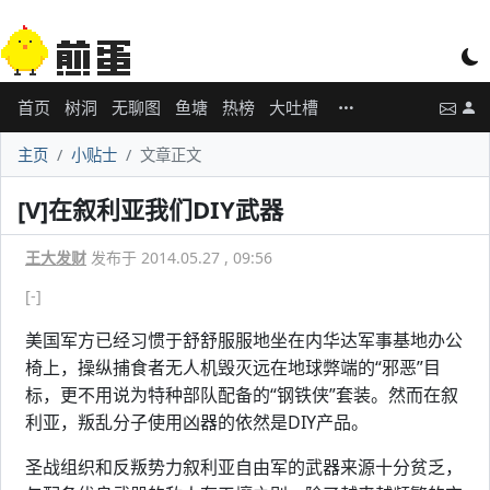
首页
树洞
无聊图
鱼塘
热榜
大吐槽
主页
小贴士
文章正文
[V]在叙利亚我们DIY武器
王大发财
发布于 2014.05.27 , 09:56
[-]
美国军方已经习惯于舒舒服服地坐在内华达军事基地办公
椅上，操纵捕食者无人机毁灭远在地球弊端的“邪恶”目
标，更不用说为特种部队配备的“钢铁侠”套装。然而在叙
利亚，叛乱分子使用凶器的依然是DIY产品。
圣战组织和反叛势力叙利亚自由军的武器来源十分贫乏，