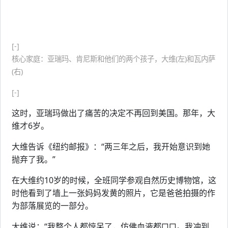
[-]
核心家庭：亚瑞玛、肯尼斯和他们的两个孩子，大维(左)和瓦内萨
(右)
[-]
这时，亚瑞玛做出了痛苦的决定不再回到美国。那年，大
维才6岁。
大维告诉《纽约邮报》：“两三年之后，我开始意识到她
抛弃了我。”
在大维约10岁的时候，全班同学参观自然历史博物馆，这
时他看到了墙上一张妈妈发黄的照片，它是爸爸拍摄的作
为部落展览的一部分。
大维说：“我整个人都惊呆了，仿佛血液都□□。我冲到