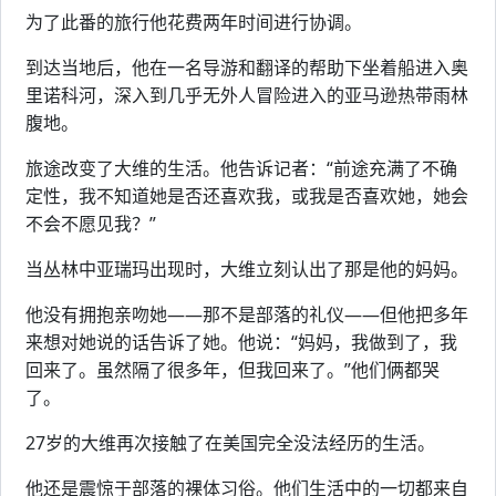
为了此番的旅行他花费两年时间进行协调。
到达当地后，他在一名导游和翻译的帮助下坐着船进入奥
里诺科河，深入到几乎无外人冒险进入的亚马逊热带雨林
腹地。
旅途改变了大维的生活。他告诉记者：“前途充满了不确
定性，我不知道她是否还喜欢我，或我是否喜欢她，她会
不会不愿见我？”
当丛林中亚瑞玛出现时，大维立刻认出了那是他的妈妈。
他没有拥抱亲吻她——那不是部落的礼仪——但他把多年
来想对她说的话告诉了她。他说：“妈妈，我做到了，我
回来了。虽然隔了很多年，但我回来了。”他们俩都哭
了。
27岁的大维再次接触了在美国完全没法经历的生活。
他还是震惊于部落的裸体习俗。他们生活中的一切都来自