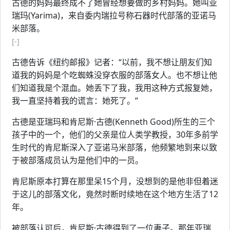
古德的妈妈最终成不了她曾经想要做的乡村妈妈。她叫亚
瑞玛(Yarima)，来自委内瑞拉号称石器时代部落的亚诺马
米部落。
[-]
古德告诉《纽约邮报》记者：“以前，我不想让朋友们知
道我的妈妈是个吃蜘蛛没穿衣服的部落女人。也不想让他
们知道我是个混血。她丢下了我，我用这种方式报复她，
我一直坚持着我的谎言：她死了。”
古德是亚瑞玛和肯尼斯·古德(Kenneth Good)所生的三个
孩子中的一个，他们的父亲是位人类学教授，30年多前学
生时代的肯尼斯深入了亚诺马米部落，他频繁地到来以致
于被部落成员认为是他们中的一员。
肯尼斯原本打算在那里呆15个月，没想到的是他非但着迷
于这儿的部落文化，竟然时断时续地在这个地方生活了12
年。
被部落认可后，肯尼斯·古德得到了一位妻子。那年亚瑞