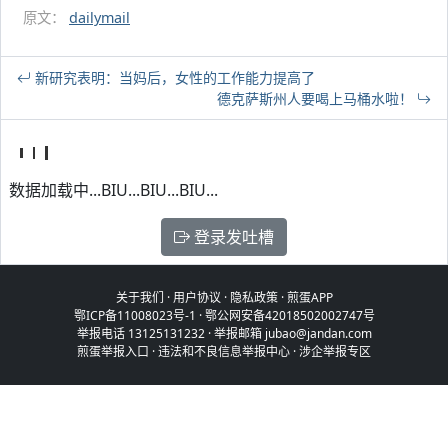
原文：
dailymail
新研究表明：当妈后，女性的工作能力提高了
德克萨斯州人要喝上马桶水啦！
数据加载中...BIU...BIU...BIU...
登录发吐槽
关于我们
·
用户协议
·
隐私政策
·
煎蛋APP
鄂ICP备11008023号-1
·
鄂公网安备42018502002747号
举报电话 13125131232 · 举报邮箱 jubao@jandan.com
煎蛋举报入口
·
违法和不良信息举报中心
·
涉企举报专区