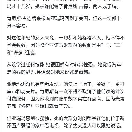
玛才十几岁，她被许配给了肯尼斯·古德，两人成了婚。
肯尼斯·古德后来带着亚瑞玛回到了美国，但这一切都十
分不容易。
对这位年轻的女人来说，一切都和她格格不入，她不得不
学会数数，因为整个亚诺马米部落的数制是由“一”，“二”
和“许多”组成。
从没学过任何技能,她很困惑有时非常惶恐。她觉得汽车
是凶猛的野兽,英语课对她来说就是煎熬。
亚瑞玛逐渐也有些新发现：她爱上了堵车，金链子，乡村
集市和功夫片。肯尼斯有一次不得不取消了他们家的计次
付费服务，因为他收到的账单数字实在有点高，因为光第
五部《洛奇》亚瑞玛就看了7次。
但亚瑞玛感到很孤独，她的大部分时间都呆在他们位于新
泽西卢瑟福的家中看电视，除了丈夫没人可以跟她说话。