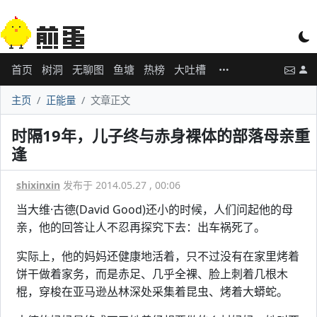
首页
树洞
无聊图
鱼塘
热榜
大吐槽
主页
正能量
文章正文
时隔19年，儿子终与赤身裸体的部落母亲重
逢
shixinxin
发布于 2014.05.27 , 00:06
当大维·古德(David Good)还小的时候，人们问起他的母
亲，他的回答让人不忍再探究下去：出车祸死了。
实际上，他的妈妈还健康地活着，只不过没有在家里烤着
饼干做着家务，而是赤足、几乎全裸、脸上刺着几根木
棍，穿梭在亚马逊丛林深处采集着昆虫、烤着大蟒蛇。