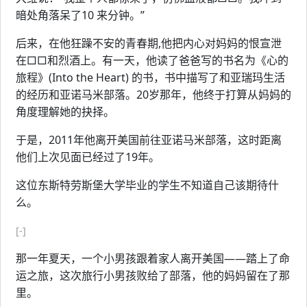
暗处角落呆了10 来分钟。”
后来，在他狂躁不安的青春期,他把内心对妈妈的恨宣泄
在□□和烈酒上。有一天，他读了爸爸写的书名为《心的
旅程》(Into the Heart) 的书，书中描写了和亚瑞玛生活
的经历和亚诺马米部落。20岁那年，他终于打算从妈妈的
角度理解她的抉择。
于是，2011年他离开美国前往亚诺马米部落，这时距离
他们上次见面已经过了19年。
这位东斯特劳斯堡大学毕业的学生不知道自己该期待什
么。
[-]
那一年夏天，一个小男孩跟着家人离开美国——踏上了命
运之旅，这次旅行小男孩败给了部落，他的妈妈留在了那
里。