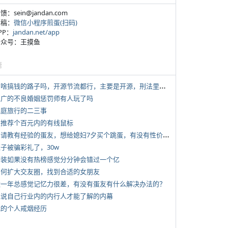
反馈：sein@jandan.com
投稿：
微信小程序煎蛋(扫码)
APP：
jandan.net/app
 公众号：王摸鱼
塘
*
有啥搞钱的路子吗，开源节流都行，主要是开源，刑法里的咱不做
 推广的不良婚姻惩罚师有人玩了吗
 家庭旅行的二三事
 求推荐个百元内的有线鼠标
*
想请教有经验的蛋友，想给媳妇7夕买个跳蛋，有没有性价比高的推荐
侄子被骗彩礼了，30w
 女装如果没有热榜感觉分分钟会错过一个亿
 如何扩大交友圈，找到合适的女朋友
 近一年总感觉记忆力很差，有没有蛋友有什么解决办法的？
 说说自己行业内的内行人才能了解的内幕
 我的个人戒烟经历