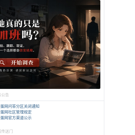
务公告
煎蛋网问答分区关闭通知
煎蛋网社区管理规定
煎蛋网官方渠道公示
蛋传送门