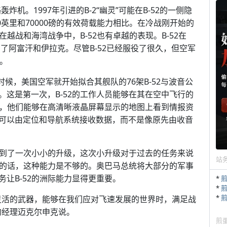
轰炸机。1997年引进的B-2“幽灵”可能在B-52的一侧隐
00英里和70000磅的有效荷载能力相比。在冷战刚开始的
在越战和海湾战争中，B-52也有卓越的表现。B-52在
击了阿富汗和伊拉克。尽管B-52已经服役了很久，但空军
。
时候，美国空军就开始拟合其舰队的76架B-52与波音公
这是第一次，B-52的工作人员能够在其在空中飞行的
数，他们能够在高清晰液晶屏幕显示的地图上看到情报资
可以由定位和导航系统接收数据，而不是像原先由收音
得到了一次小小的升级，这次小升级对于过去的任务来说
站
面的话，这种能力是不够的。奥巴马总统将大部分的军事
让B-52的洲际能力显得更重要。
*
*
*
的、灵活的武器，能够在我们应对飞速发展的世界时，满足战
目的经理迈克尔申克说。
煎