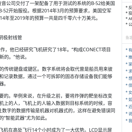
候波音公司交付了一架配备了用于测试的系统的B-52给美国
* 
-52开始服役。根据2014年3月的预算要求，美国空军
* 
14年至2019年的预算一共是四千零六十万美元。
* 
*
阴极射线管
鱼
作，他已经研究飞机研究了18年。“构成CONECT项目
新的。”他说。
*
*
准的传统键盘或键区。数字系统将会取代曾是船员用来彼
*
和记录数据，通过一个可拆卸的固态存储设备我们能够
器。
* 
*
要的。举例来说，在升级之前，要将炸弹的靶坐标改变
*
机上的人，飞机上的人输入数据到目标系统的时候，容
*
ECT让数字的数据传输是机器对机器式的，这样在避免错误同
*
“智能武器”尤为如此。
*
飞机在高处飞行14个小时成为了一大优势。LCD显示屏