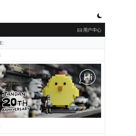
用户中心
告
广