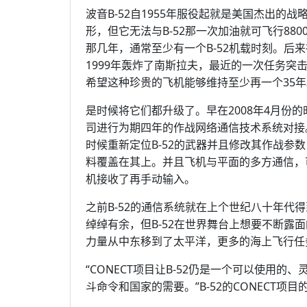
波音B-52自1955年服役起就是美国杰出的战略
形，但它无法与B-52那一次加油就可飞行88
那几年，通常至少有一个B-52机载时刻。后来
1999年轰炸了南斯拉夫，最近的一次任务突
希望这种珍贵的飞机能够维持至少再一个35年
是时候将它们都升级了。早在2008年4月份的
司进行为期四年的作战网络通信技术系统对接。
时候重新定位B-52的武器并且修改其作战参
料覆盖在其上。并且飞机与平面的多方通信，
机接收了再手动输入。
之前B-52的通信系统就在上个世纪八十年代
绰绰有余，但B-52在世界舞台上想要不断露
力量从中东移到了太平洋，更多的海上飞行任务
“CONECT项目让B-52仍是一个可以使用
斗命令和国家的需要。”B-52的CONECT项