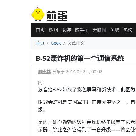
首页
树洞
女装
随手拍
无聊图
鱼塘
热榜
主页
Geek
文章正文
B-52轰炸机的第一个通信系统
肌肉桃
发布于 2014.05.25 , 00:02
[-]
波音给B-52带来了彩色屏幕和新技术，此图
B-52轰炸机是美国军工厂的伟大中坚之一，
级。
是的，雄心勃勃的远程轰炸机终于抛弃了它老
示器，除此之外它得到了一套升级——将会使