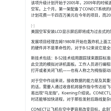
该项升级计划开始于2005年，2009年的时
空军。上个月，第一架配备了CONECT系统的B
计划花费一千四百万美元在今年的项目，而20
[-]
美国空军安装LCD显示屏后即将成为过去式的
发展项目经理吉姆1980年开始在轰炸机上面工
的硬件并不是革命性的，对于B-52来说它是全
新技术包括：B-52技术组用跟踪球来跟踪标
此交流的模拟对讲机面板。工作人员进行编程
打开或者关闭飞机——也有人称之为拇指驱动
对于空中作战来说，接收数据的能力是及其重
的话，需要人通过收音机将操作指令传达给飞
易出现“乌龙指”，Koening介绍说。CON
时还能够加快进程，对于那些发射后路线复杂的
CONECT让飞机在空中更容易改变目标，此刻