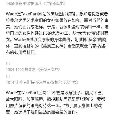
1486 桑德罗-波提切利《维纳斯诞生》
Wade是TakePart网站的高级图片编辑，想知道提香或者
拉斐尔之类艺术家们的女神如果放在如今，面对当代的审
美，她们会变成怎样。于是，就像那些时装模特一样，这
些画上的女性也经过PS的鬼斧神工，从“大宫女”变成封面
女。Wade通过改变原来的身体曲线，削减掉“多余”的肉
体，直到拉斐尔的《美慧三女神》看起来就像马克-雅各
布的御用模特们。
[-]
1504-1505 拉斐尔 《美慧三女神》
[-]
1814 让·奥古斯特-多米尼克-安格尔《大宫女》
Wade在TakePart上说：“不管是收缩肚子、削尖下巴、
放大眼睛、加厚嘴唇、擦掉脂肪团还是整张脸PS，我都
用照片编辑的眼光对待这一切。”为了展示身体上的改
变，她选择了我们最熟悉而喜爱的画作。