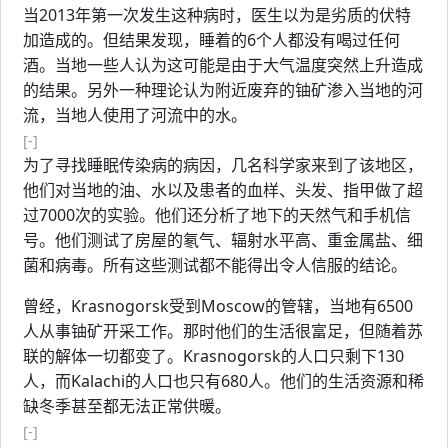
当2013年第一次发生这种病时，医生以为是劣质的伏特
加造成的。但结果发现，睡着的6个人都没有喝过任何
酒。当地一些人认为这可能是由于大气温度突然上升造成
的结果。另外一种理论认为附近废弃的铀矿渗入当地的河
流，当地人使用了河流中的水。
[-]
为了寻找睡眠传染病的病因，几名科学家来到了该地区，
他们对当地的油、水以及患者的血样、头发、指甲做了超
过7000次的实验。他们还分析了地下的天然气和手机信
号。他们测试了房屋的氡气、辐射水平高、重金属盐、细
菌和病毒。所有这些测试都不能得出令人信服的结论。
曾经，Krasnogorsk受到Moscow的管辖，当地有6500
人从事铀矿开采工作。那时他们的生活很富足，但随着苏
联的解体一切都变了。Krasnogorsk的人口只剩下130
人，而Kalachi的人口也只有680人。他们的生活资源和稀
缺冬季甚至都无法正常供暖。
[-]