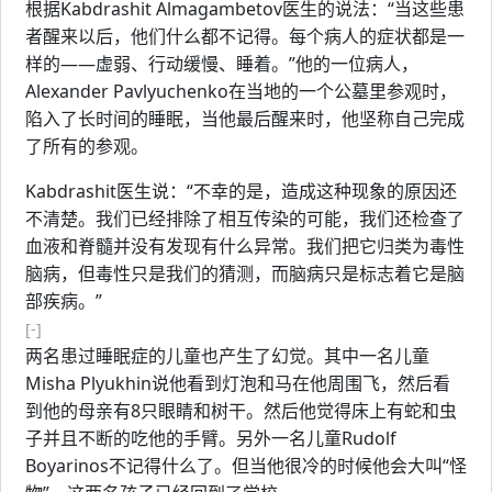
根据Kabdrashit Almagambetov医生的说法：“当这些患
者醒来以后，他们什么都不记得。每个病人的症状都是一
样的——虚弱、行动缓慢、睡着。”他的一位病人，
Alexander Pavlyuchenko在当地的一个公墓里参观时，
陷入了长时间的睡眠，当他最后醒来时，他坚称自己完成
了所有的参观。
Kabdrashit医生说：“不幸的是，造成这种现象的原因还
不清楚。我们已经排除了相互传染的可能，我们还检查了
血液和脊髓并没有发现有什么异常。我们把它归类为毒性
脑病，但毒性只是我们的猜测，而脑病只是标志着它是脑
部疾病。”
[-]
两名患过睡眠症的儿童也产生了幻觉。其中一名儿童
Misha Plyukhin说他看到灯泡和马在他周围飞，然后看
到他的母亲有8只眼睛和树干。然后他觉得床上有蛇和虫
子并且不断的吃他的手臂。另外一名儿童Rudolf
Boyarinos不记得什么了。但当他很冷的时候他会大叫“怪