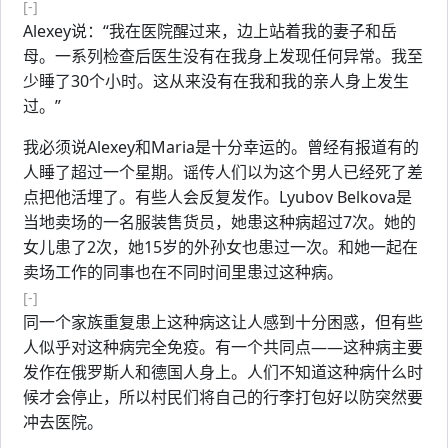
[-]
Alexey说：“我在医院醒过来，边上站着我的妻子和岳
母。一系列检查后医生没有在我身上发现任何异常。我至
少睡了30个小时。这从来没有在我和我的亲人身上发生
过。”
我必须说Alexey和Maria是十分幸运的。曾经有报道有的
人睡了超过一个星期。谣传人们以为这个男人已经死了差
点把他活埋了。有些人会反复发作。Lyubov Belkova是
当地卖场的一名服装售货员，她患这种病超过7次。她的
女儿患了2次，她15岁的外孙女也患过一次。和她一起在
卖场工作的同事也在不同时间里患过这种病。
[-]
同一个家族重复患上这种病这让人感到十分困惑，但有些
人似乎对这种病完全免疫。有一个共同点——这种病主要
发作在俄罗斯人和德国人身上。人们不知道这种病什么时
候才会停止，所以村民们将自己的行李打包好以防突然要
冲去医院。