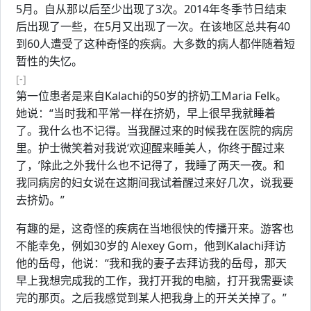
5月。自从那以后至少出现了3次。2014年冬季节日结束
后出现了一些，在5月又出现了一次。在该地区总共有40
到60人遭受了这种奇怪的疾病。大多数的病人都伴随着短
暂性的失忆。
[-]
第一位患者是来自Kalachi的50岁的挤奶工Maria Felk。
她说：“当时我和平常一样在挤奶，早上很早我就睡着
了。我什么也不记得。当我醒过来的时候我在医院的病房
里。护士微笑着对我说‘欢迎醒来睡美人，你终于醒过来
了，’除此之外我什么也不记得了，我睡了两天一夜。和
我同病房的妇女说在这期间我试着醒过来好几次，说我要
去挤奶。”
有趣的是，这奇怪的疾病在当地很快的传播开来。游客也
不能幸免，例如30岁的 Alexey Gom，他到Kalachi拜访
他的岳母，他说：“我和我的妻子去拜访我的岳母，那天
早上我想完成我的工作，我打开我的电脑，打开我需要读
完的那页。之后我感觉到某人把我身上的开关关掉了。”