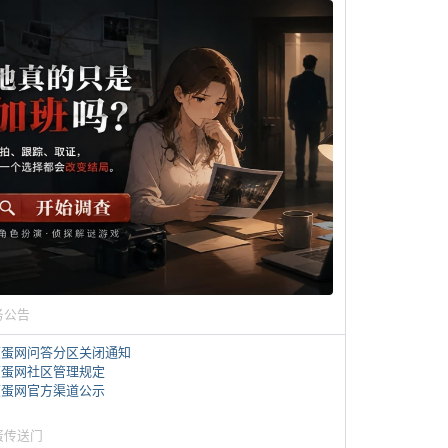
务公告
煎蛋网问答分区关闭通知
煎蛋网社区管理规定
煎蛋网官方渠道公示
蛋传送门