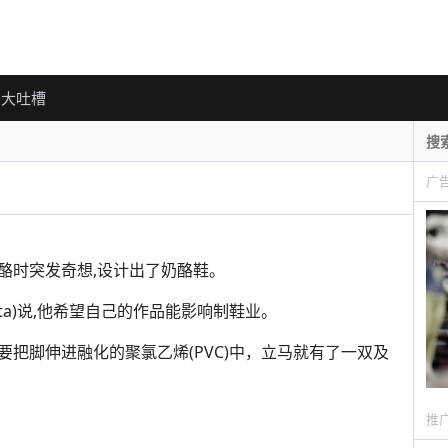
大吐槽
广
酪时突发奇想,设计出了奶酪鞋。
hata)说,他希望自己的作品能影响制鞋业。
把脚伸进融化的聚氯乙烯(PVC)中，立马就有了一双及
推