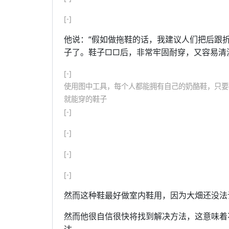
[-]
他说：“假如做拖鞋的话，我建议人们把后跟
子了。鞋子□□后，非常牢固耐穿，又容易清
[-]
使用图中工具，每个人都能拥有自己的奶酪鞋，只要
就能穿的鞋子
[-]
[-]
[-]
[-]
然而这种鞋最好做室内鞋用，因为大畑还没法
然而他很自信很快将找到解决方法，这意味着