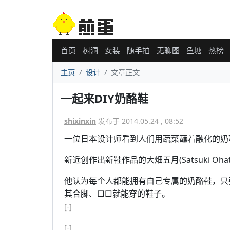
首页
树洞
女装
随手拍
无聊图
鱼塘
热榜
主页
设计
文章正文
一起来DIY奶酪鞋
shixinxin
发布于 2014.05.24 , 08:52
一位日本设计师看到人们用蔬菜蘸着融化的奶
新近创作出新鞋作品的大畑五月(Satsuki O
他认为每个人都能拥有自己专属的奶酪鞋，只要
其合脚、□□就能穿的鞋子。
[-]
[-]