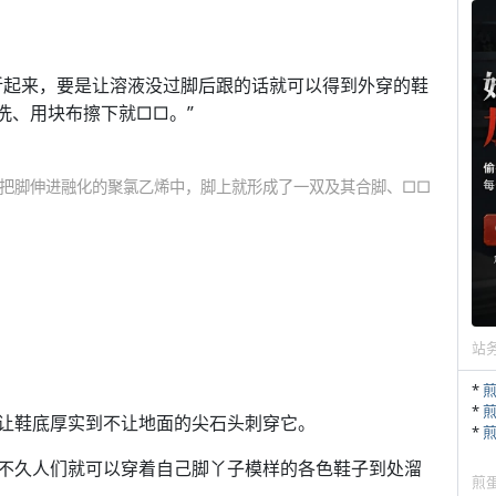
折起来，要是让溶液没过脚后跟的话就可以得到外穿的鞋
洗、用块布擦下就□□。”
把脚伸进融化的聚氯乙烯中，脚上就形成了一双及其合脚、□□
站
*
*
让鞋底厚实到不让地面的尖石头刺穿它。
*
不久人们就可以穿着自己脚丫子模样的各色鞋子到处溜
煎