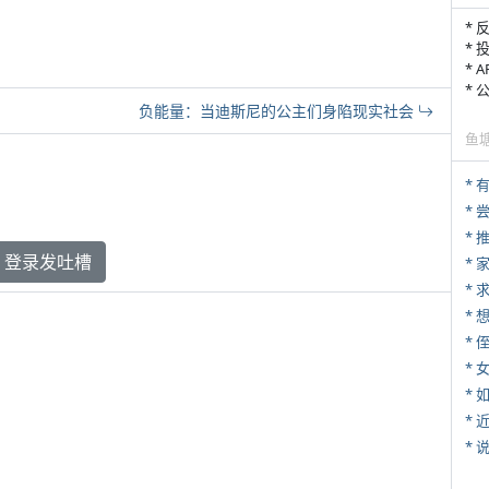
* 
* 
* 
*
负能量：当迪斯尼的公主们身陷现实社会
鱼
*
*
登录发吐槽
*
*
* 
*
*
*
*