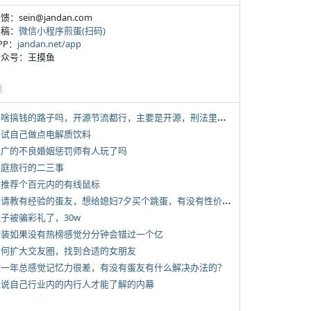
反馈：sein@jandan.com
投稿：
微信小程序煎蛋(扫码)
APP：
jandan.net/app
 公众号：王摸鱼
塘
*
有啥搞钱的路子吗，开源节流都行，主要是开源，刑法里的咱不做
 尝试自己做点电解质饮料
 推广的不良婚姻惩罚师有人玩了吗
 家庭旅行的二三事
 求推荐个百元内的有线鼠标
*
想请教有经验的蛋友，想给媳妇7夕买个跳蛋，有没有性价比高的推荐
侄子被骗彩礼了，30w
 女装如果没有热榜感觉分分钟会错过一个亿
 如何扩大交友圈，找到合适的女朋友
 近一年总感觉记忆力很差，有没有蛋友有什么解决办法的？
 说说自己行业内的内行人才能了解的内幕