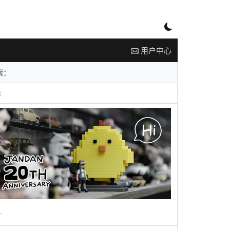
用户中心
告
广