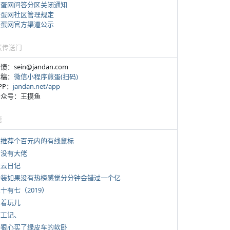
煎蛋网问答分区关闭通知
煎蛋网社区管理规定
煎蛋网官方渠道公示
蛋传送门
反馈：sein@jandan.com
投稿：
微信小程序煎蛋(扫码)
APP：
jandan.net/app
 公众号：王摸鱼
塘
 求推荐个百元内的有线鼠标
有没有大佬
牧云日记
 女装如果没有热榜感觉分分钟会错过一个亿
三十有七（2019）
写着玩儿
打工记、
 一狠心买了绿皮车的软卧