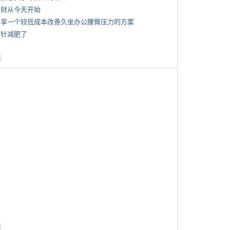
 发财从今天开始
 分享一个较低成本改善久坐办公腰臀压力的方案
打针减肥了
告
告