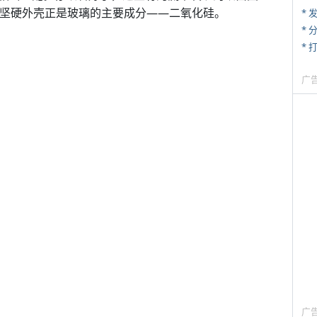
的坚硬外壳正是玻璃的主要成分——二氧化硅。
*
*
* 
广
广