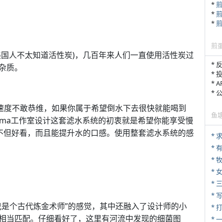
*
*
*
煎
美国人不太知道活性炭)，几百年来人们一直使用活性炭过
* 
杂质。
* 
* 
*
净水速度不敢恭维，如果你属于希望倒水下去很快就能喝到
鱼
tasma工作室设计这套滤水系统的初衷就是希望你能享受慢
—不但好看，而且能提升水的口感。使用整套滤水系统的感
*
* 
* 
*
* 
* 
我是个古代炼金术师”的感觉，其中还融入了设计师的小
* 
相当匹配。仔细看好了，这里有河流中发现的细菌图
*