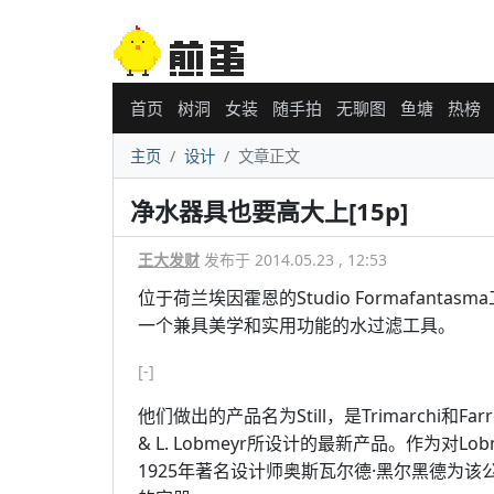
首页
树洞
女装
随手拍
无聊图
鱼塘
热榜
主页
设计
文章正文
净水器具也要高大上[15p]
王大发财
发布于 2014.05.23 , 12:53
位于荷兰埃因霍恩的Studio Formafan
一个兼具美学和实用功能的水过滤工具。
[-]
他们做出的产品名为Still，是Trimarchi和F
& L. Lobmeyr所设计的最新产品。作为对
1925年著名设计师奥斯瓦尔德·黑尔黑德为该公