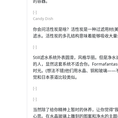
的容器。
[-]
Candy Dish
你会问活性炭是啥？活性炭是一种过滤用材(
滤水。活性炭的多孔结构意味着能够吸收大量
[-]
Still滤水系统外表圆滑，风格华丽。但是
的人，显然这套系统不适合你。Formafan
时光。(想法不错)他们用水晶、铜和玻璃—
觉和日本茶道比较类似。
[-]
[-]
当然除了给你精神上暂时的休养，让你觉得“
心思。在水晶玻璃上雕刻的图案和净水的主题