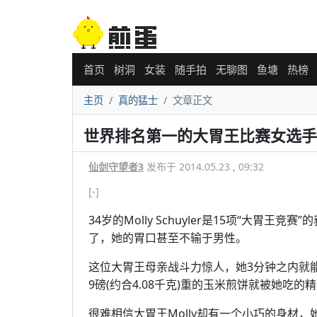
首页
树洞
女装
随手拍
无聊图
鱼塘
热榜
主页
真的猛士
文章正文
世界排名第一的大胃王比赛女选手
仙剑守望者3
发布于 2014.05.23 , 09:32
[-]
34岁的Molly Schuyler是15项“大
了，她的胃口甚至不输于男性。
这位大胃王母亲战斗力惊人，她3分钟之内就能搞
9磅(约合4.08千克)重的玉米煎饼就被她吃的
很难相信大胃王Molly却有一个小巧的身材，