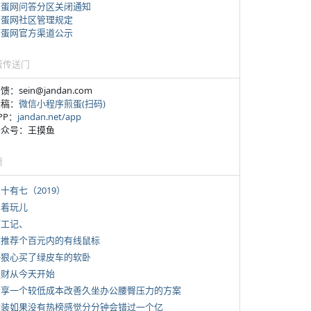
煎蛋网问答分区关闭通知
煎蛋网社区管理规定
煎蛋网官方渠道公示
蛋传送门
反馈：sein@jandan.com
投稿：
微信小程序煎蛋(扫码)
APP：
jandan.net/app
 公众号：王摸鱼
塘
三十有七（2019）
写着玩儿
打工记、
 求推荐个百元内的有线鼠标
 一狠心买了绿皮车的软卧
 发财从今天开始
 分享一个较低成本改善久坐办公腰臀压力的方案
 女装如果没有热榜感觉分分钟会错过一个亿