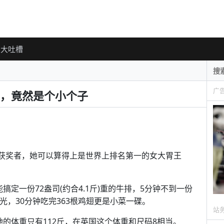
大吐槽
广
，竟然是个小个子
胃王竞赛”的获奖者，她可以算得上是世界上排名第一的女大胃王
定一份72盎司(约合4.1斤)重的牛排，5分钟不到一份
精光，30分钟吃完363根鸡翅更是小菜一碟。
站
她的体重只有112斤，在英国这个体重和尺码8相当。