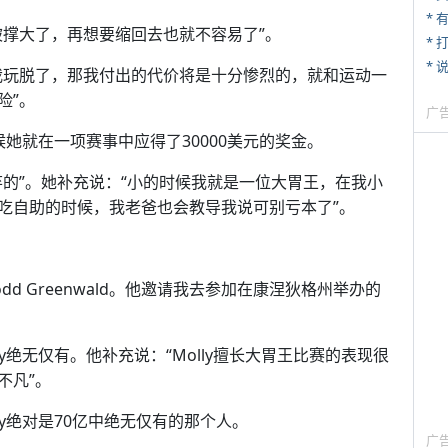
* 
被撑大了，再想要缩回去也就不容易了”。
* 
*
我玩脱了，那我付出的代价将是十分惨烈的，就和运动一
险”。
广
候她就在一项赛事中应得了30000美元的奖金。
的”。她补充说：“小的时候我就是一位大胃王，在我小
吃自助的时候，我老爸也会教导我说可别亏本了”。
□Todd Greenwald。他邀请我去参加在康涅狄格州举办的
ld称Molly绝无仅有。他补充说：“Molly擅长大胃王比赛的表现很
不凡”。
y绝对是70亿中绝无仅有的那个人。
广