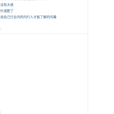
有没有大佬
打针减肥了
 说说自己行业内的内行人才能了解的内幕
告
告