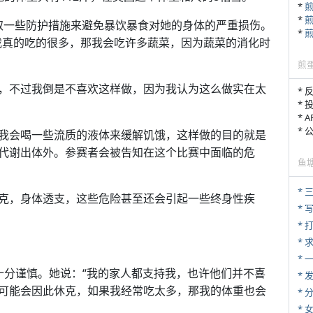
*
*
己也会采取一些防护措施来避免暴饮暴食对她的身体的严重损伤。
*
我真的吃的很多，那我会吃许多蔬菜，因为蔬菜的消化时
。
煎
，不过我倒是不喜欢这样做，因为我认为这么做实在太
* 
* 
* 
*
我会喝一些流质的液体来缓解饥饿，这样做的目的就是
代谢出体外。参赛者会被告知在这个比赛中面临的危
鱼
* 
克，身体透支，这些危险甚至还会引起一些终身性疾
* 
* 
*
*
的十分谨慎。她说：“我的家人都支持我，也许他们并不喜
*
可能会因此休克，如果我经常吃太多，那我的体重也会
*
*