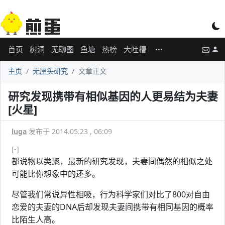
首页
树洞
无聊图
鱼塘
热榜
大吐槽
主页
无厘头研究
文章正文
研究发现携带有相似基因的人更易结为夫妻
[火星]
luga
发布于 2014.05.23 , 06:09
[-]
都说物以类聚，最新的研究发现，夫妻间偶然的相似之处
可能比你想象中的还多。
尽管我们常说异性相吸，行为科学家们对比了800对自由
恋爱的夫妻的DNA后却发现夫妻间携带有相同基因的概率
比陌生人高。