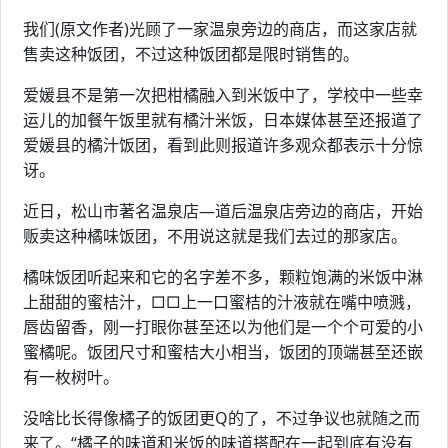
我们(原文作者)光顾了一家温泉旁边的商店，而这家店就
售卖这种饭团，不过这种饭团都是限时销售的。
爱媛县不是第一次把柑橘融入到米饭中了，学校中一些幸
运儿的加餐午饭里就有橘汁米饭，日本媒体甚至还报道了
爱媛县的橘汁饭团，看到此则报道许多观众都表示十分惊
讶。
近日，松山市著名温泉店—道后温泉店旁边的商店，开始
贩卖这种橘味饭团，不用说这就是我们去过的那家店。
橘味饭团听起来和它的名字差不多，颗粒饱满的米饭中淋
上甜甜的蜜桔汁，□□上一口蜜桔的汁液就在嘴中喷溅，
唇齿留香，刚一打眼你甚至还以为他们是一个个可爱的小
蜜橘呢。饭团尺寸和蜜桔大小相当，饭团的顶端甚至还嵌
有一枚树叶。
没啥比长得像橘子的饭团更Q的了，不过争议也就随之而
来了。“橘子的味道和米饭的味道搭配在一起到底有没有