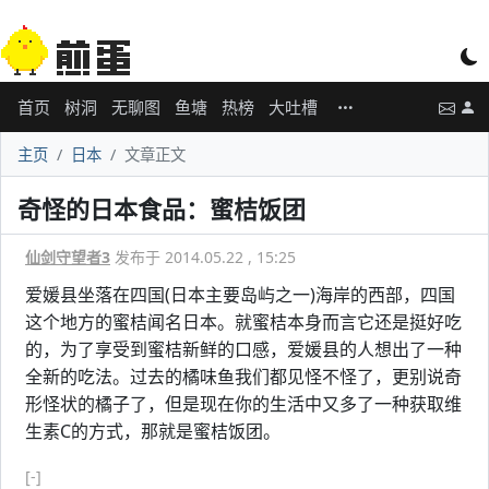
首页
树洞
无聊图
鱼塘
热榜
大吐槽
主页
日本
文章正文
奇怪的日本食品：蜜桔饭团
仙剑守望者3
发布于 2014.05.22 , 15:25
爱媛县坐落在四国(日本主要岛屿之一)海岸的西部，四国
这个地方的蜜桔闻名日本。就蜜桔本身而言它还是挺好吃
的，为了享受到蜜桔新鲜的口感，爱媛县的人想出了一种
全新的吃法。过去的橘味鱼我们都见怪不怪了，更别说奇
形怪状的橘子了，但是现在你的生活中又多了一种获取维
生素C的方式，那就是蜜桔饭团。
[-]