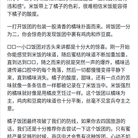
违和感“。米饭带上了橘子的色彩，很难相信米饭能容得
下橘子的酸度。
一打开饭团的包装一股清香的橘味扑面而来。将饭团一分
为二，你会惊奇的发现饭团中裹有鸡肉和炸豆腐。
□□一小口饭团对舌头来讲都是十分大的惊喜。刚一开始
你能感觉到米饭的味道，随后蜜桔的味道不断加重加重，
直到达到□□，随之而来的就是突然一声的爆炸，橘味迅
速传遍口腔中的每个角落，然后一切都慢慢变得平静下
来，直到橘味消失。橘子的酸度，甜味，还有一点点的苦
味就像一条条信息一样都被记录在了米饭当中。米饭强烈
的橘味就好像是用橘皮烹饪过一样。这个饭团以橘味为
主，鸡肉和豆腐的味道也十分平衡，丝毫不见宣兵夺主之
意。
橘子饭团最终攻破了我们的防线，如果你去四国旅游的
话，我们还是十分推荐你去尝试一下这个饭团的。只有蜜
桔产量足够的时候，商店中才会售有这种饭团，心动不如