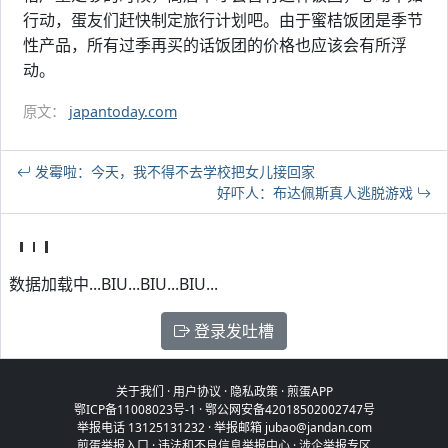
行动，蛋友们赶快制定旅行计划吧。由于蜜桔饭团是季节
性产品，所有过季再买的话饭团的价格也应该会有所浮
动。
原文：
japantoday.com
发霉啦：今天，我不得不去学校把女儿接回家
好吓人：布达佩斯真人逃脱游戏
数据加载中...BIU...BIU...BIU...
登录发吐槽
关于我们
·
用户协议
·
隐私政策
·
煎蛋APP
鄂ICP备11008023号-1
·
鄂公网安备42018502002747号
举报电话 13125131232 · 举报邮箱 jubao@jandan.com
煎蛋举报入口
·
违法和不良信息举报中心
·
涉企举报专区