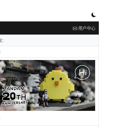
用户中心
告
广