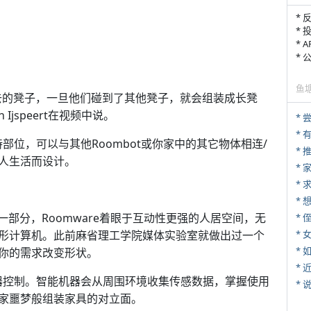
* 
* 
* 
*
鱼
去的凳子，一旦他们碰到了其他凳子，就会组装成长凳
 Ijspeert在视频中说。
*
持部位，可以与其他Roombot或你家中的其它物体相连/
*
人生活而设计。
*
*
的一部分，Roomware着眼于互动性更强的人居空间，无
* 
形计算机。此前麻省理工学院媒体实验室就做出过一个
*
*
根据你的需求改变形状。
*
机器控制。智能机器会从周围环境收集传感数据，掌握使用
*
家噩梦般组装家具的对立面。