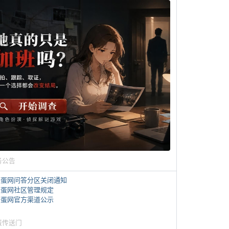
务公告
煎蛋网问答分区关闭通知
煎蛋网社区管理规定
煎蛋网官方渠道公示
蛋传送门