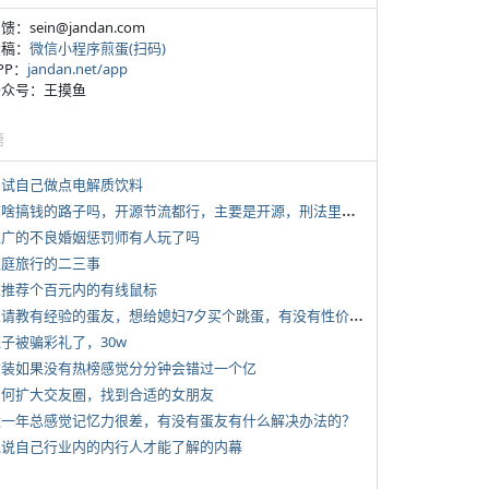
反馈：sein@jandan.com
投稿：
微信小程序煎蛋(扫码)
APP：
jandan.net/app
 公众号：王摸鱼
塘
 尝试自己做点电解质饮料
*
有啥搞钱的路子吗，开源节流都行，主要是开源，刑法里的咱不做
 推广的不良婚姻惩罚师有人玩了吗
 家庭旅行的二三事
 求推荐个百元内的有线鼠标
*
想请教有经验的蛋友，想给媳妇7夕买个跳蛋，有没有性价比高的推荐
侄子被骗彩礼了，30w
 女装如果没有热榜感觉分分钟会错过一个亿
 如何扩大交友圈，找到合适的女朋友
 近一年总感觉记忆力很差，有没有蛋友有什么解决办法的？
 说说自己行业内的内行人才能了解的内幕