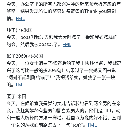
今天，办公室里的所有人都兴冲冲的赶来领老板答应的年
终奖。结果发现所谓的奖只是亲笔签的Thank you感谢
信。
FML
炒了(♂)-米国
今天，boss叫我过去跟我大大吐槽了一番和我妈糟糕的
约会，然后我被boss炒了。
FML
猴子2069(♂)-米国
今天，一位女士消费了45然后给了我十块钱消费，我贼高
兴了这可比一般的多20%嘞！结果过了一会她又回来说
“啊对不起刚刚给错了！”我把钱给她，她找了一张一块
的。
FML
匿了-米国
今天，在候诊室我是岁的女儿告诉我她看到两个男的在亲
亲，我赶紧解释有些男的撕喜欢男人的，他们是□□，就
和一般人解释的方法一样啦。我自以为说的好不错，直到
一个女的从我面前路过丢下一句“恶心”。
FML