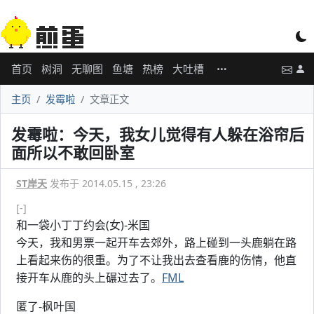
首页
树洞
无聊图
鱼塘
热榜
大吐槽
主页
发霉啦
文章正文
发霉啦：今天，我女儿觉得有人躲在浴帘后
面所以不敢回卧室
ST岸天
发布于 2014.05.15 , 23:26
[-]
和一袋小丁丁约会(女)-米国
今天，我和男票一起开车去郊外，路上碰到一头鹿躺在路
上看起来伤的很重。为了不让我出去查看鹿的伤情，他直
接开车从鹿的头上碾过去了。
FML
匿了-枫叶国