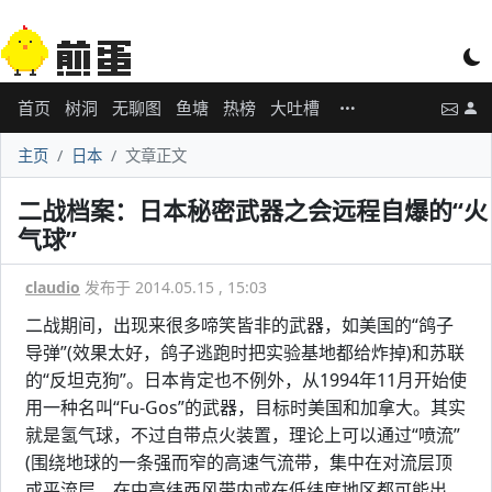
首页
树洞
无聊图
鱼塘
热榜
大吐槽
主页
日本
文章正文
二战档案：日本秘密武器之会远程自爆的“火
气球”
claudio
发布于 2014.05.15 , 15:03
二战期间，出现来很多啼笑皆非的武器，如美国的“鸽子
导弹”(效果太好，鸽子逃跑时把实验基地都给炸掉)和苏联
的“反坦克狗”。日本肯定也不例外，从1994年11月开始使
用一种名叫“Fu-Gos”的武器，目标时美国和加拿大。其实
就是氢气球，不过自带点火装置，理论上可以通过“喷流”
(围绕地球的一条强而窄的高速气流带，集中在对流层顶
或平流层，在中高纬西风带内或在低纬度地区都可能出