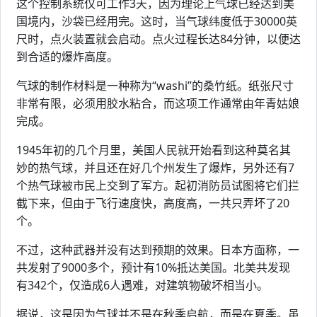
这个控制系统仅可工作3天，因为理论上气球已经达到美
国境内，沙袋已经用完。这时，当气球纬度低于30000英
尺时，点火装置就会启动。点火过程长达84分钟，以便达
到合适的爆炸高度。
气球的制作材料是一种称为“washi”的桑竹纸。纸张尺寸
非常有限，必须用胶水粘合，而这项工作通常由年青姑娘
完成。
1945年初的几个月里，美国人民就开始看到这种莫名其
妙的热气球，并且还在好几个州发生了爆炸，另外还有7
个热气球被市民上交到了军方。起初消防员试图将它们拦
截下来，但由于飞行速度快，高度高，一共只弄坏了20
个。
不过，这种武器并没有达到预期的效果。日本方面称，一
共发射了9000多个，预计有10%抵达美国。北美共发现
有342个，仅造成6人遇难，对建筑物破坏相当小。
据说，这是因为气球并不是在秋季启航，而是在夏季。虽