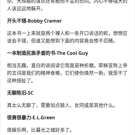
杀、大规模的谋杀还有秘而不宣的恐同。内心不够强大的
人该远远地躲开。
开头不错-Bobby Cramer
这本书一上来就是两个裸人和一条开口说话的蛇，想想应
该会不错，但谁又能想到下面的内容竟会惨不忍睹。
一本制造民族矛盾的书-The Cool Guy
相当无趣。直白的说阅读它简直是种折磨。耶稣宣称上帝
的言词是我们的精神食粮，它们使你焕然一新。我受不了
这种胡扯了。
无聊陈旧-SC
真太么无聊了，需要加点狼人、女同或是其他什么。
很黄很暴力-E.L.Green
很娱乐啊，比暮光之城好多了。