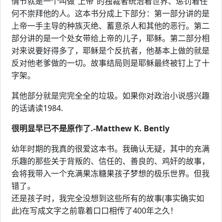
情节就是一个叫做“上帝”的独裁者统治着世界、惩罚着任
何不崇拜他的人。这本书分成上下部分：第一部分讲的是
上帝一手主导的种族灭绝、蓄意杀人和其他的恶行。第二
部分讲的是一个处女带给上帝的儿子，耶稣。第二部分相
对来说要好得多了，耶稣是个反抗者，他基本上做的就是
反对他老爹做的一切。故事结局则是耶稣最终被钉上了十
字架。
其他部分就是完完全全的垃圾。如果你对政治小说感兴趣
的话请读1984.
很明显早已不是原作了.-Matthew K. Bently
幼年时期的我真的很爱这本书。我确认无疑，其中的充满
乐趣的那些关于背叛的、信任的、善良的、鸡奸的故事，
会将我带入一个充满果冻糖果孩子梦想的极乐世界。但我
错了。
还是孩子时，我完全没想到这些所有的故事(事实确实如
此)在写成文字之前靠着口口相传了400年之久！