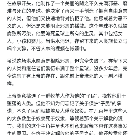
在故事开头，他制作了一个美丽的随之不久充满邪恶、磨
难与死亡的星球。他决定了再来一手创造了拥有自由意志
的人类，但他们又快速地背对抗拒了他。他惩戒着为恶不
义的人，但还是未能阻止邪恶的播散。这个星球不久就被
腐败所污染，他要淹死星球上所有的生灵，其中包括女
人，小孩和婴儿。当洪水消退，存留下来的人类族长立马
喝个大醉，不省人事的裸躺在帐篷中。
虽说这场洪水愿意是根除邪恶，但完全失败了。存留下来
的人类和继任者们繁衍布满了整个星球，没多少年后，完
全遗忘了有上帝的存在，跟先前上帝淹死的人一副坏模
样。
上帝随意挑选了一群牧羊人作为他的“子民”，挽救他们于
堕落的人类。但他不知为何忘记了关于保护“子民”的承
诺，不久子民们就被埃及人俘获奴役。在几百年里这些人
的大多数生于奴隶死于奴隶，等候着那个关于解救的谎
言。我们的这个主角甚至也不刻意来解释下容许这类事发
生的原因。在终于决定解放他的子民之前，他还故意使坏