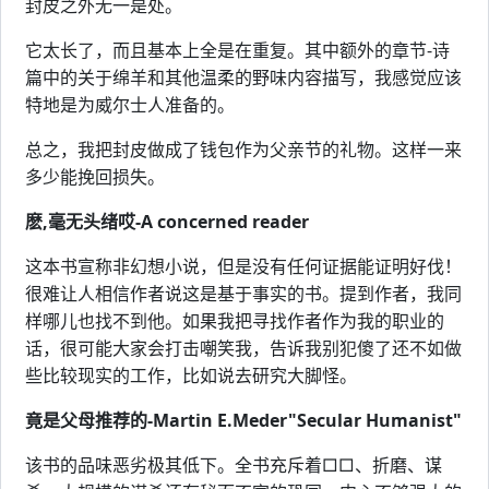
封皮之外无一是处。
它太长了，而且基本上全是在重复。其中额外的章节-诗
篇中的关于绵羊和其他温柔的野味内容描写，我感觉应该
特地是为威尔士人准备的。
总之，我把封皮做成了钱包作为父亲节的礼物。这样一来
多少能挽回损失。
麽,毫无头绪哎-A concerned reader
这本书宣称非幻想小说，但是没有任何证据能证明好伐！
很难让人相信作者说这是基于事实的书。提到作者，我同
样哪儿也找不到他。如果我把寻找作者作为我的职业的
话，很可能大家会打击嘲笑我，告诉我别犯傻了还不如做
些比较现实的工作，比如说去研究大脚怪。
竟是父母推荐的-Martin E.Meder"Secular Humanist"
该书的品味恶劣极其低下。全书充斥着□□、折磨、谋