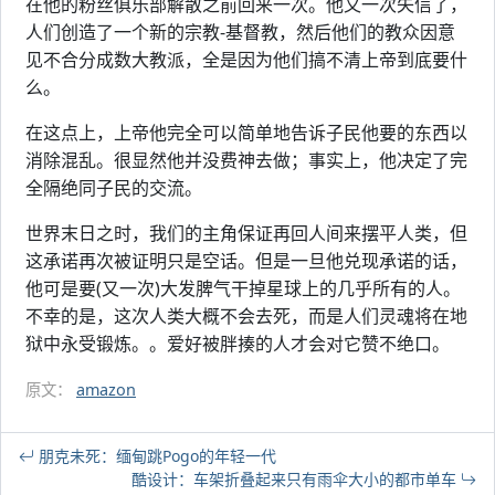
在他的粉丝俱乐部解散之前回来一次。他又一次失信了，
人们创造了一个新的宗教-基督教，然后他们的教众因意
见不合分成数大教派，全是因为他们搞不清上帝到底要什
么。
在这点上，上帝他完全可以简单地告诉子民他要的东西以
消除混乱。很显然他并没费神去做；事实上，他决定了完
全隔绝同子民的交流。
世界末日之时，我们的主角保证再回人间来摆平人类，但
这承诺再次被证明只是空话。但是一旦他兑现承诺的话，
他可是要(又一次)大发脾气干掉星球上的几乎所有的人。
不幸的是，这次人类大概不会去死，而是人们灵魂将在地
狱中永受锻炼。。爱好被胖揍的人才会对它赞不绝口。
原文：
amazon
朋克未死：缅甸跳Pogo的年轻一代
酷设计：车架折叠起来只有雨伞大小的都市单车