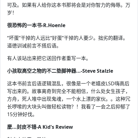
可及。如果有人给你这本书那将会是对你智力的侮辱。万
岁！
很恐怖的一本书-R.Hoenle
“坏蛋”干掉的人远比“好蛋”干掉的人要少。拙劣的翻译。
道德训诫前言不搭后语。
有人该站出来把它送回作者重写一本。
小孩取高空之物的不二垫脚神器...-Steve Stalzle
这本书前言后语逻辑混乱，很像是一个老嬉皮LSD嗨高后
写出来的。故事离奇到完全不能相信，什么处女生孩子，
方舟，死人堆中出现鬼魂，一个水上漂的家伙。。这种冗
长啰嗦的大块头叫做轻松读物？！我看了一会之后抑郁了
15分钟好伐。
麽...封皮不错-A Kid's Review