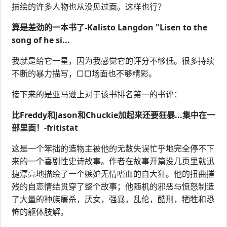
描绘的许多人物也从没见过面。这样也行？
算是差劲的一本书了-Kalisto Langdon "Lisen to the
song of he si...
我就是给它一星，因为我感觉它的评分不够低。很多持续
不断的暴力描写，□□场面也不够精彩。
接下来的是亚马逊上对于该书排名第一的书评：
比Freddy和Jason和Chuckie加起来还要狂暴...集中在一
部里面！-fritistat
这是一个笨拙的造物主被他的无数失误忙乎地完全停不下
来的一个喜剧性史诗故事。作者在故事开篇没几页里就迅
捷漂亮地描绘了一个嫉妒无情嗜血的自大狂。他的扭曲摧
残的自恋情结贯穿了整个故事；他随机的邪恶与愤怒制造
了大量的种族屠杀，厌女，强暴，乱伦，酷刑，牺牲和恐
怖的躯体肢解。