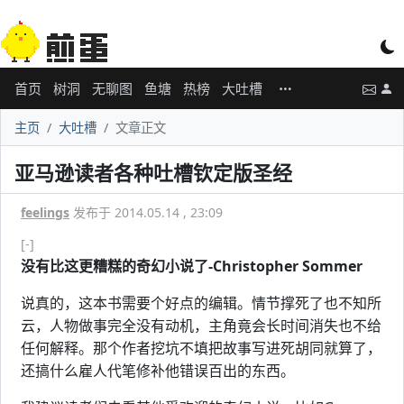
首页
树洞
无聊图
鱼塘
热榜
大吐槽
主页
大吐槽
文章正文
亚马逊读者各种吐槽钦定版圣经
feelings
发布于 2014.05.14 , 23:09
[-]
没有比这更糟糕的奇幻小说了-Christopher Sommer
说真的，这本书需要个好点的编辑。情节撑死了也不知所
云，人物做事完全没有动机，主角竟会长时间消失也不给
任何解释。那个作者挖坑不填把故事写进死胡同就算了，
还搞什么雇人代笔修补他错误百出的东西。