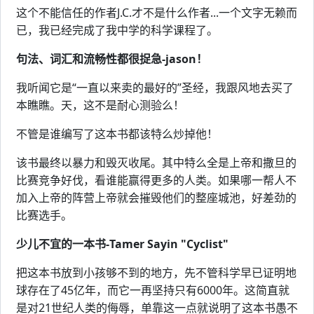
这个不能信任的作者J.C.才不是什么作者...一个文字无赖而
已，我已经完成了我中学的科学课程了。
句法、词汇和流畅性都很捉急-jason！
我听闻它是“一直以来卖的最好的”圣经，我跟风地去买了
本瞧瞧。天，这不是耐心测验么！
不管是谁编写了这本书都该特么炒掉他！
该书最终以暴力和毁灭收尾。其中特么全是上帝和撒旦的
比赛竞争好伐，看谁能赢得更多的人类。如果哪一帮人不
加入上帝的阵营上帝就会摧毁他们的整座城池，好差劲的
比赛选手。
少儿不宜的一本书-Tamer Sayin "Cyclist"
把这本书放到小孩够不到的地方，先不管科学早已证明地
球存在了45亿年，而它一再坚持只有6000年。这简直就
是对21世纪人类的侮辱，单靠这一点就说明了这本书愚不