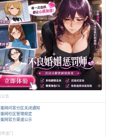
务公告
煎蛋网问答分区关闭通知
煎蛋网社区管理规定
煎蛋网官方渠道公示
蛋传送门