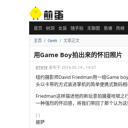
首页
树洞
女装
随手拍
无聊图
鱼塘
热榜
主页
Geek
文章正文
用Game Boy拍出来的怀旧照片
K7419
发布于 2014.05.14 , 14:57
纽约摄影师David Friedman用一组Gam
头以卡带的方式装进掌机的简单便携式数码相
Friedman这样描述他的新玩意拍摄曼哈顿
一种强烈的怀旧感，将我们带回了那个认为这
[-]
披萨