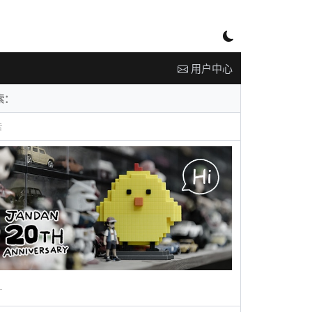
用户中心
告
广