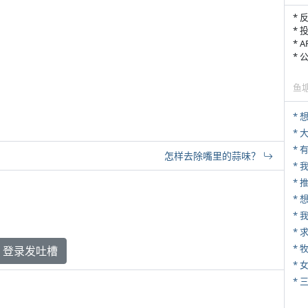
* 
* 
* 
*
鱼
*
*
* 
怎样去除嘴里的蒜味？
*
*
*
* 
登录发吐槽
*
* 