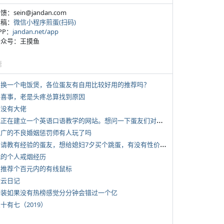
反馈：sein@jandan.com
投稿：
微信小程序煎蛋(扫码)
APP：
jandan.net/app
 公众号：王摸鱼
塘
 想换一个电饭煲，各位蛋友有自用比较好用的推荐吗？
 大喜事，老是头疼总算找到原因
有没有大佬
*
我正在建立一个英语口语教学的网站。想问一下蛋友们对这类教学机构或网站的痛点。
 推广的不良婚姻惩罚师有人玩了吗
*
想请教有经验的蛋友，想给媳妇7夕买个跳蛋，有没有性价比高的推荐
 我的个人戒烟经历
 求推荐个百元内的有线鼠标
牧云日记
 女装如果没有热榜感觉分分钟会错过一个亿
三十有七（2019）