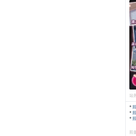
站
*
*
*
煎