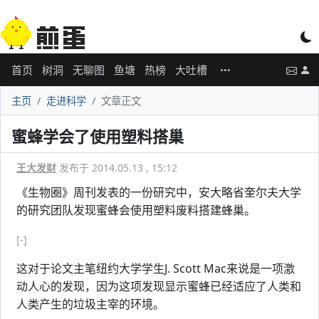
首页
树洞
无聊图
鱼塘
热榜
大吐槽
主页
走进科学
文章正文
蜜蜂学会了使用塑料搭巢
王大发财
发布于 2014.05.13 , 15:12
《生物圈》周刊发表的一份研究中，安大略省奎尔夫大学
的研究团队发现蜜蜂会使用塑料废料搭建蜂巢。
[-]
这对于论文主笔纽约大学学生J. Scott Mac来说是一项激
动人心的发现，因为这项发现显示蜜蜂已经适应了人类和
人类产生的垃圾主宰的环境。