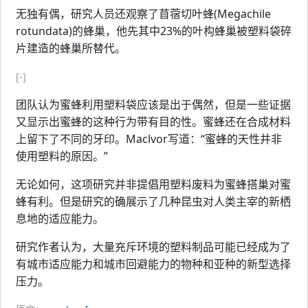
无独有偶，研究人员还观察了苜蓿切叶蜂(Megachile
rotundata)的蜂巢，他先其中23%的叶构蜂巢被塑料袋碎
片建造的蜂巢所替代。
[-]
团队认为蜜蜂利用塑料袋应该是出于偶然，但是一些证据
又显示出蜜蜂的这种行为带有目的性。蜜蜂还在合成材料
上留下了不同的牙印。Maclvor写道：“蜜蜂的天性并非
使用塑料的原因。”
无论如何，这项研究并非提倡用塑料废料为蜜蜂搭巢对蜜
蜂有利。但是研究的确展示了几种昆虫对人类主宰的新栖
息地的适应能力。
研究作者认为，大量充斥环境的塑料制品可能已经成为了
有城市适应能力和城市回避能力的物种和亚种的新型选择
压力。