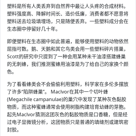
塑料是所有人类丢弃到自然界中最让人头疼的合成材料。
塑料强度高、降解时间长、造价低廉，消费者都不愿意将
塑料送去垃圾填埋场，只是随便丢弃。一些塑料成分会在
生态圈中停留好几十年。
即便塑料在生态圈中如此普遍，能够使用塑料的动物依然
屈指可数。鹅、天鹅和其它鸟类会用一些塑料碎片搭巢，
Scott的研究中只提到了一种会用某种未干油漆搭建蜂巢
的无刺蜂，我们推测蜜蜂用油漆是为了给自己的家换个颜
色。
为了看看蜂类会不会偷偷利用塑料，科学家在多伦多摆放
了许多“陷阱蜂巢”。 Maclvor在其中一个切叶蜂
(Megachile campanulae)的巢穴中发现了某种灰色黏胶
物质，而这种蜜蜂通常会使用树脂构建培育幼蜂的芽胞。
起先Maclvor猜测这团灰色的黏胶物质是口香糖，但是经
过电子显微镜分析，这团物质只是普通的填缝剂或建筑密
封胶。