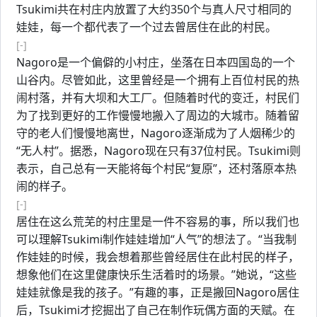
Tsukimi共在村庄内放置了大约350个与真人尺寸相同的
娃娃，每一个都代表了一个过去曾居住在此的村民。
[-]
Nagoro是一个偏僻的小村庄，坐落在日本四国岛的一个
山谷内。尽管如此，这里曾经是一个拥有上百位村民的热
闹村落，并有大坝和大工厂。但随着时代的变迁，村民们
为了找到更好的工作慢慢地搬入了周边的大城市。随着留
守的老人们慢慢地离世，Nagoro逐渐成为了人烟稀少的
“无人村”。据悉，Nagoro现在只有37位村民。Tsukimi则
表示，自己总有一天能将每个村民“复原”，还村落原本热
闹的样子。
[-]
居住在这么荒芜的村庄里是一件不容易的事，所以我们也
可以理解Tsukimi制作娃娃增加“人气”的想法了。“当我制
作娃娃的时候，我会想着那些曾经居住在此村民的样子，
想象他们在这里健康快乐生活着时的场景。”她说，“这些
娃娃就像是我的孩子。”有趣的事，正是搬回Nagoro居住
后，Tsukimi才挖掘出了自己在制作玩偶方面的天赋。在