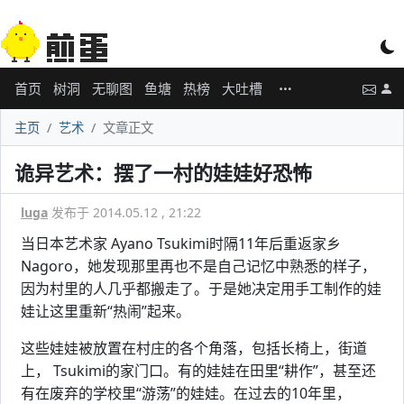
首页
树洞
无聊图
鱼塘
热榜
大吐槽
主页
艺术
文章正文
诡异艺术：摆了一村的娃娃好恐怖
luga
发布于 2014.05.12 , 21:22
当日本艺术家 Ayano Tsukimi时隔11年后重返家乡
Nagoro，她发现那里再也不是自己记忆中熟悉的样子，
因为村里的人几乎都搬走了。于是她决定用手工制作的娃
娃让这里重新“热闹”起来。
这些娃娃被放置在村庄的各个角落，包括长椅上，街道
上， Tsukimi的家门口。有的娃娃在田里“耕作”，甚至还
有在废弃的学校里“游荡”的娃娃。在过去的10年里，