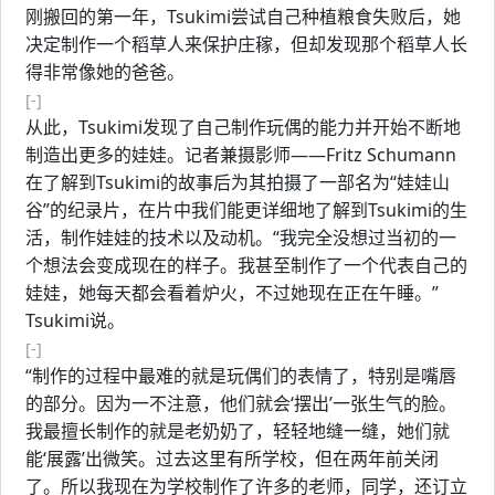
刚搬回的第一年，Tsukimi尝试自己种植粮食失败后，她
决定制作一个稻草人来保护庄稼，但却发现那个稻草人长
得非常像她的爸爸。
[-]
从此，Tsukimi发现了自己制作玩偶的能力并开始不断地
制造出更多的娃娃。记者兼摄影师——Fritz Schumann
在了解到Tsukimi的故事后为其拍摄了一部名为“娃娃山
谷”的纪录片，在片中我们能更详细地了解到Tsukimi的生
活，制作娃娃的技术以及动机。“我完全没想过当初的一
个想法会变成现在的样子。我甚至制作了一个代表自己的
娃娃，她每天都会看着炉火，不过她现在正在午睡。”
Tsukimi说。
[-]
“制作的过程中最难的就是玩偶们的表情了，特别是嘴唇
的部分。因为一不注意，他们就会‘摆出’一张生气的脸。
我最擅长制作的就是老奶奶了，轻轻地缝一缝，她们就
能‘展露’出微笑。过去这里有所学校，但在两年前关闭
了。所以我现在为学校制作了许多的老师，同学，还订立