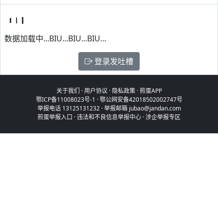
数据加载中...BIU...BIU...BIU...
登录发吐槽
关于我们
·
用户协议
·
隐私政策
·
煎蛋APP
鄂ICP备11008023号-1
·
鄂公网安备42018502002747号
举报电话 13125131232 · 举报邮箱 jubao@jandan.com
煎蛋举报入口
·
违法和不良信息举报中心
·
涉企举报专区