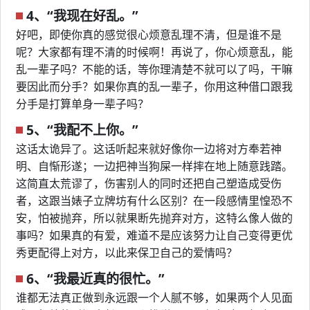
4、“我现在好乱。”
好吧，即使你真的感觉很心烦意乱理不清，但是谁不是
呢？大家都有理不清的时候啊！再说了，你心烦意乱，能
乱一辈子吗？不能的话，等你理清楚不就可以了吗，干嘛
要因此而分手？如果你真的乱一辈子，你用这种借口跟我
分手是打算单身一辈子吗？
5、“我配不上你。”
这话太诡异了。这话听起来就好像你一边将对方奉若神
明、自惭形遂；一边把神当狗屎一样摔在地上随意践踏。
这简直太荒谬了，伤害别人的同时还把自己塑造成受伤
者，这跟当婊子立牌坊有什么区别？在一段感情里惶恐不
安，怕被抛弃，所以就果断先抛弃对方，这特么像人做的
事吗？如果真的有爱，难道不是应该努力让自己变得更优
秀更配得上对方，以此来保卫自己的爱情吗？
6、“我最近真的很忙。”
谁都无法真正做到永远跟一个人腻不够，如果两个人见面