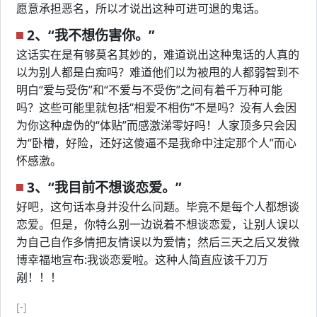
愿意承担恶名，所以才说出这种可进可退的鬼话。
2、“我不想伤害你。”
这话实在是有够莫名其妙的，难道说出这种鬼话的人真的
以为别人都是白痴吗？难道他们以为被甩的人都弱智到不
明白“爱与受伤”和“不爱与不受伤”之间有着千万种可能
吗？这些可能里就包括“相爱不相伤”不是吗？没有人会因
为你这种虚伪的“体贴”而感激涕零好吗！人家顶多只会因
为“卧槽，好险，还好这傻逼不是我命中注定那个人”而心
怀感激。
3、“我目前不想谈恋爱。”
好吧，这句话本身并没什么问题。毕竟不是每个人都想谈
恋爱。但是，你特么别一边说着不想谈恋爱，让别人误以
为自己自作多情把友情误以为爱情；然后三天之后又发微
博幸福地宣布:我谈恋爱啦。这种人简直应该千刀万
剐！！！
[-]