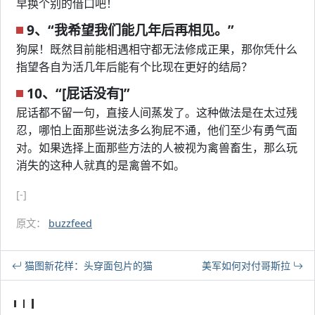
早换个别的借口吧！
9、“我希望我们能几年后再相见。”
狗屎！既然目前能相遇相守都无法修成正果，那你凭什么
指望各自为活几年后能有个比现在更好的结局？
10、“[屁话没有]”
屁话都不留一句，直接人间蒸发了。这种做法是在太过残
忍，哪怕上面那些说法多么狗屁不通，他们至少有勇气面
对。如果选择上面那些方法的人被视为禽兽畜生，那么玩
消失的这种人就真的是禽兽不如。
[-]
原文：
buzzfeed
猫图新花样：头穿面包片的猫
美军如何对付哥斯拉