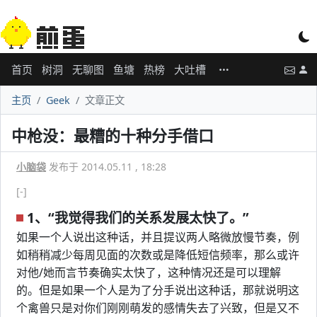
首页
树洞
无聊图
鱼塘
热榜
大吐槽
主页
Geek
文章正文
中枪没：最糟的十种分手借口
小脑袋
发布于 2014.05.11 , 18:28
[-]
1、“我觉得我们的关系发展太快了。”
如果一个人说出这种话，并且提议两人略微放慢节奏，例
如稍稍减少每周见面的次数或是降低短信频率，那么或许
对他/她而言节奏确实太快了，这种情况还是可以理解
的。但是如果一个人是为了分手说出这种话，那就说明这
个禽兽只是对你们刚刚萌发的感情失去了兴致，但是又不