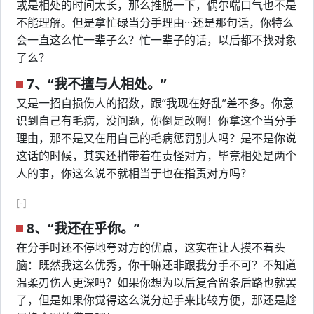
或是相处的时间太长，那么推脱一下，偶尔喘口气也不是
不能理解。但是拿忙碌当分手理由···还是那句话，你特么
会一直这么忙一辈子么？忙一辈子的话，以后都不找对象
了么？
7、“我不擅与人相处。”
又是一招自损伤人的招数，跟“我现在好乱”差不多。你意
识到自己有毛病，没问题，你倒是改啊！你拿这个当分手
理由，那不是又在用自己的毛病惩罚别人吗？是不是你说
这话的时候，其实还捎带着在责怪对方，毕竟相处是两个
人的事，你这么说不就相当于也在指责对方吗？
[-]
8、“我还在乎你。”
在分手时还不停地夸对方的优点，这实在让人摸不着头
脑：既然我这么优秀，你干嘛还非跟我分手不可？不知道
温柔刃伤人更深吗？如果你想为以后复合留条后路也就罢
了，但是如果你觉得这么说分起手来比较方便，那还是趁