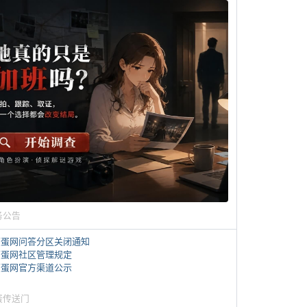
务公告
煎蛋网问答分区关闭通知
煎蛋网社区管理规定
煎蛋网官方渠道公示
蛋传送门