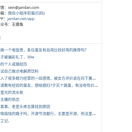
反馈：sein@jandan.com
投稿：
微信小程序煎蛋(扫码)
APP：
jandan.net/app
 公众号：王摸鱼
塘
 想换一个电饭煲，各位蛋友有自用比较好用的推荐吗？
侄子被骗彩礼了，30w
 我的个人戒烟经历
 尝试自己做点电解质饮料
*
投入了很多精力经营的一段感情，被女方评价说在向下兼容我，感觉有点破防
*
想请教有经验的蛋友，想给媳妇7夕买个跳蛋，有没有性价比高的推荐
 千里光的流水账
女主播的热恋
 大喜事，老是头疼总算找到原因
*
有啥搞钱的路子吗，开源节流都行，主要是开源，刑法里的咱不做
打工记、