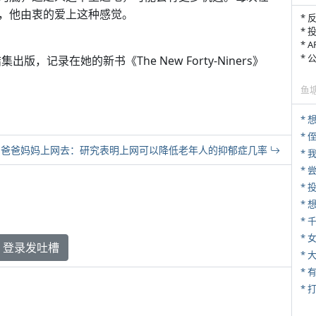
，他由衷的爱上这种感觉。
* 
* 
* 
*
结集出版，记录在她的新书《The New Forty-Niners》
鱼
*
* 
爸爸妈妈上网去：研究表明上网可以降低老年人的抑郁症几率
*
*
*
* 
登录发吐槽
*
* 