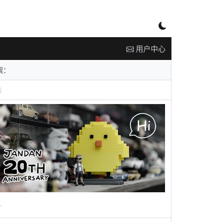
用户中心
告
广