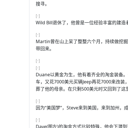
搜寻。
[-]
Wild Bill退休了，他曾是一位经验丰富的
[-]
Martin曾在山上呆了整整六个月，持续做
带回来。
[-]
[-]
Duane以黄金为生，他有着齐全的淘金装备
车，又花7000美元买辆Jeep再花7000
葬了他的母亲。在只剩500美元时又回到了这
[-]
因为“美国梦”，Steve来到美国，来到加州
[-]
Dave(图左)的淘金方式比较特殊，他会下