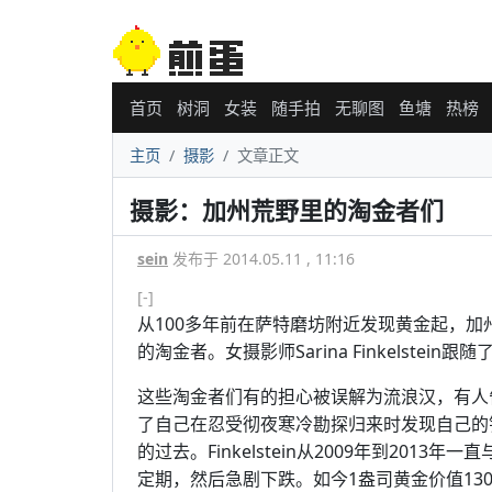
首页
树洞
女装
随手拍
无聊图
鱼塘
热榜
主页
摄影
文章正文
摄影：加州荒野里的淘金者们
sein
发布于 2014.05.11 , 11:16
[-]
从100多年前在萨特磨坊附近发现黄金起，
的淘金者。女摄影师Sarina Finkelst
这些淘金者们有的担心被误解为流浪汉，有人
了自己在忍受彻夜寒冷勘探归来时发现自己的
的过去。Finkelstein从2009年到20
定期，然后急剧下跌。如今1盎司黄金价值13