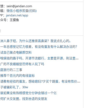
反馈：sein@jandan.com
投稿：
微信小程序煎蛋(扫码)
APP：
jandan.net/app
 公众号：王摸鱼
塘
 亚洲人鼻子短，为什么还推崇高鼻梁？我说点扎心的。
 近一年总感觉记忆力很差，有没有蛋友有什么解决办法的？
 尝试自己做点电解质饮料
*
有啥搞钱的路子吗，开源节流都行，主要是开源，刑法里的咱不做
 推广的不良婚姻惩罚师有人玩了吗
 家庭旅行的二三事
 求推荐个百元内的有线鼠标
*
想请教有经验的蛋友，想给媳妇7夕买个跳蛋，有没有性价比高的推荐
侄子被骗彩礼了，30w
 女装如果没有热榜感觉分分钟会错过一个亿
 如何扩大交友圈，找到合适的女朋友