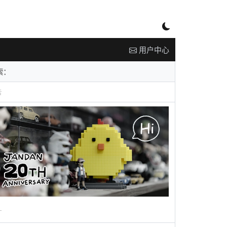
用户中心
告
广