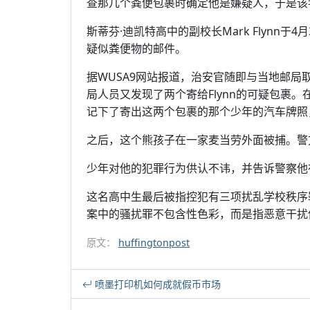
查那几个粪便包裹时确定他是嫌疑人，于是该
斯蒂芬·迪凯特高中的副校长Mark Flynn
疑似粪便物的邮件。
据WUSA9网站报道，治安官随即与当地邮局
局人员又发现了两个寄给Flynn的可疑包裹
记下了寄出这两个包裹的那个少年的汽车牌照
之后，这个熊孩子在一家麦当劳外面被捕。警
少年对他的犯罪行为供认不讳，并告诉警察他
这名高中生最后被指控犯有三项扰乱学校秩序
案中的骚扰罪不包含性色彩，而是指恶意干扰
原文：
huffingtonpost
喷墨打印机如何成就假币市场