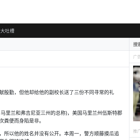
大吐槽
广
献殷勤，但他却给他的副校长送了三份不同寻常的礼
、马里兰和弗吉尼亚三州的总称)，美国马里兰州伍斯特郡
次粪便而身陷是非。
推
，所以他的姓名并没有公开。本周一，警方顺藤摸瓜追