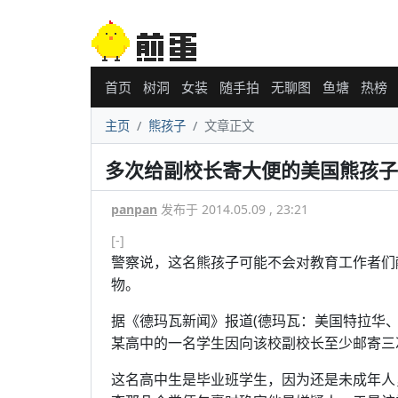
首页
树洞
女装
随手拍
无聊图
鱼塘
热榜
主页
熊孩子
文章正文
多次给副校长寄大便的美国熊孩子
panpan
发布于 2014.05.09 , 23:21
[-]
警察说，这名熊孩子可能不会对教育工作者们
物。
据《德玛瓦新闻》报道(德玛瓦：美国特拉华
某高中的一名学生因向该校副校长至少邮寄三
这名高中生是毕业班学生，因为还是未成年人