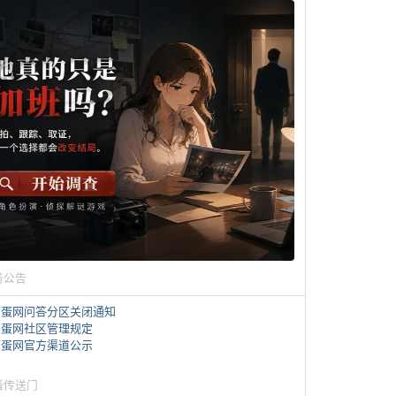
务公告
煎蛋网问答分区关闭通知
煎蛋网社区管理规定
煎蛋网官方渠道公示
蛋传送门