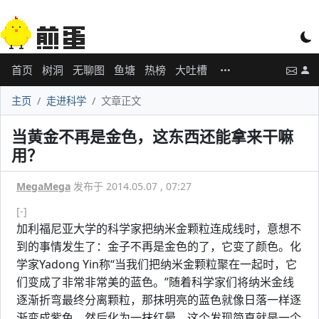
首页
树洞
无聊图
鱼塘
热榜
大吐槽
主页
走进科学
文章正文
当黄金不再是金色，这东西还能拿来干嘛
用？
MegaMega
发布于 2014.05.07 , 07:27
[-]
加利福尼亚大学的科学家把纳米金颗粒连成线时，意想不
到的事情发生了：金子不再是金色的了，它变了颜色。化
学家Yadong Yin称“当我们把纳米金颗粒聚在一起时，它
们变成了非常非常美的蓝色。”随着科学家们将纳米金线
逐渐折弯最终分离颗粒，那抹明亮的蓝色就像日落一样逐
渐变成紫色，然后化为一抹红晕。这个发现简直就是一个