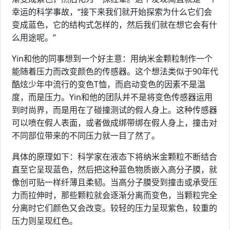
幸运的科学事故，“接下来我们就开始探索为什么它们会
变成蓝色，它的结构式怎样的，然后我们就在想它会有什
么用途呢。”
Yin和他的同事想到一个好主意：用纳米金颗粒制作一个
能随着压力而改变颜色的传感器。这个想法类似于90年代
酷炫少年中流行的变色T恤，而启动变色的因素不是温
度，而是压力。Yin和他的团队并不是将变色传感器运用
到时尚界，而是用在了碰撞测试的假人身上。这种传感器
可以喷在假人表面，或者做成绑带绑在假人身上，撞击对
不同部位带来的不同压力就一目了然了。
具体的原理如下：科学家在液态下将纳米金颗粒不断结合
直至它呈现蓝色，然后把这种蓝色物质嵌入高分子膜，就
像创可贴一样纤薄且柔韧。当高分子膜受到撞击或承受压
力而拉伸时，那些颗粒就会逐渐分离而变色，当颗粒完全
分离时它们颜色又会改变。较轻的压力呈现紫色，较重的
压力则呈现红色。