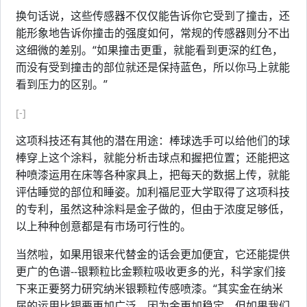
换句话说，这些传感器不仅仅能告诉你它受到了撞击，还
能形象地告诉你撞击的强度如何，常规的传感器则分不出
这细微的差别。“如果撞击更重，就能看到更深的红色，
而没有受到撞击的部位就还是保持蓝色，所以你马上就能
看到压力的区别。”
[-]
这项科技还有其他的潜在用途：棒球选手可以给他们的球
棒穿上这个涂料，就能分析击球点和握把位置；还能把这
种喷漆运用在床等各种家具上，把每天的数据上传，就能
评估睡觉的部位和睡姿。加利福尼亚大学取得了这项科技
的专利，虽然这种涂料是金子做的，但由于浓度足够低，
以上种种创意都是有市场可行性的。
当然啦，如果用银来代替金的话会更加便宜，它还能提供
更广的色谱--银颗粒比金颗粒吸收更多的光，科学家们接
下来正要努力研究纳米银颗粒传感喷漆。“其实金在纳米
届的运用比银要更加广泛，因为金更加稳定，但如果我们