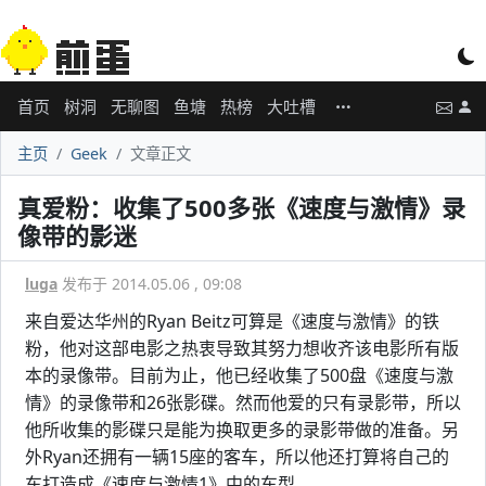
首页
树洞
无聊图
鱼塘
热榜
大吐槽
主页
Geek
文章正文
真爱粉：收集了500多张《速度与激情》录
像带的影迷
luga
发布于 2014.05.06 , 09:08
来自爱达华州的Ryan Beitz可算是《速度与激情》的铁
粉，他对这部电影之热衷导致其努力想收齐该电影所有版
本的录像带。目前为止，他已经收集了500盘《速度与激
情》的录像带和26张影碟。然而他爱的只有录影带，所以
他所收集的影碟只是能为换取更多的录影带做的准备。另
外Ryan还拥有一辆15座的客车，所以他还打算将自己的
车打造成《速度与激情1》中的车型。