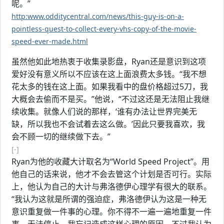
呢。”
http:www.odditycentral.com/news/this-guy-is-on-a-
pointless-quest-to-collect-every-vhs-copy-of-the-movie-
speed-ever-made.html
虽然他如此地热衷于收集录影盘，Ryan还是意识到这项
爱好没有意义所以不应该在这上面浪费太多钱。“我不想
花太多的钱在这上面。如果我看中的盘价格超过5刀，我
大概会去偷而不是买。”他说，“不过这还是无法阻止我继
续收集。就像人们说的那样，‘谁有办法让世界完美无
缺，所以我也不会试着去这么做。’因此只要我喜欢，我
会不顾一切的继续做下去。”
[-]
Ryan为他的收藏大计取名为“World Speed Project”。用
他自己的话来说，他才不会去管这个计划是否可行。实际
上，他认为自己的大计与弗洛德伊心理学有很大的联系。
“我认为这就是所谓的强迫症，弗洛德伊认为这是一种无
意识重复做一件事的心理。你不得不一遍一遍地重复一件