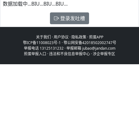
数据加载中...BIU...BIU...BIU...
登录发吐槽
关于我们
·
用户协议
·
隐私政策
·
煎蛋APP
鄂ICP备11008023号-1
·
鄂公网安备42018502002747号
举报电话 13125131232 · 举报邮箱 jubao@jandan.com
煎蛋举报入口
·
违法和不良信息举报中心
·
涉企举报专区