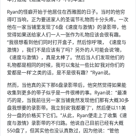
Ryan的怪癖开始于他居住在西雅图的日子。当时的他穷
得叮当响，正为要送家人的圣诞节礼物而十分头疼。一次
他在一家当铺里发现了6盘《速度与激情》的录影带，他
觉得如果送给家人们一人一张作为礼物应该会很有趣。
“我很想看到他们同时打开盒子，然后惊呼‘噢，《速度与
激情》，我们不是应该有了吗？另外的人可能会说‘噢，
《速度与激情》，真是太棒了。’然后当人们发现他们的
礼物都是相同的时候，我可以鬼扯一些比如‘我对你们的
爱都是一样’之类的话，是不是很有趣？”Ryan说。
然而，当他真的买下那6盘录影带后，他突然觉得如果能
收集到更多的带子似乎是一件很棒的事。Ryan说：“最凑
巧的是，当我前往另一家当铺竟然发现他们那有大概30多
盘我想要的录影带。我立刻说‘我都要了’，然后便以11美
分一盘的价格买下它们。”从此，Ryan便走上了收集《速
度与激情》录影带的不归路。他说自己目前已经有大概
550盘了，但其实他也没认真数过，因为他说：“管他