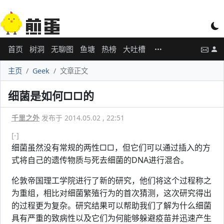
首页
树洞
无聊图
鱼塘
热榜
大吐槽
主页
Geek
文章正文
细菌是如何□□的
千里之外
发布于 2014.05.02 , 22:51
[-]
细菌虽然没有常规的两性□□，但它们可以通过插入的方
式将自己的遗传物质与死去细菌的DNA进行混合。
伦敦帝国理工学院进行了新的研究，他们将这个过程称之
为重组，相比对细菌繁殖行为的首次猜测，这次研究得出
的过程更为复杂。研究结果可以帮助我们了解为什么细菌
具有严重的致病性以及它们为何能够躲避疫苗并迅速产生