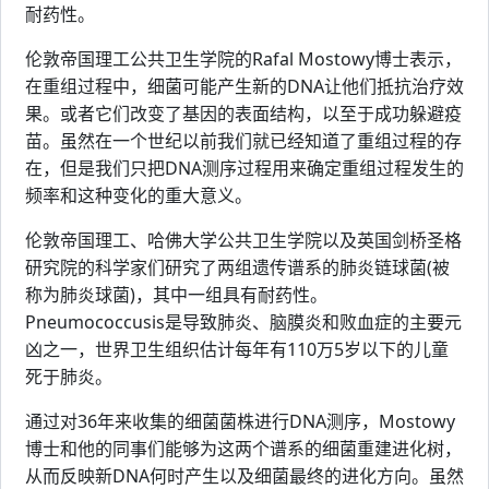
耐药性。
伦敦帝国理工公共卫生学院的Rafal Mostowy博士表示，
在重组过程中，细菌可能产生新的DNA让他们抵抗治疗效
果。或者它们改变了基因的表面结构，以至于成功躲避疫
苗。虽然在一个世纪以前我们就已经知道了重组过程的存
在，但是我们只把DNA测序过程用来确定重组过程发生的
频率和这种变化的重大意义。
伦敦帝国理工、哈佛大学公共卫生学院以及英国剑桥圣格
研究院的科学家们研究了两组遗传谱系的肺炎链球菌(被
称为肺炎球菌)，其中一组具有耐药性。
Pneumococcusis是导致肺炎、脑膜炎和败血症的主要元
凶之一，世界卫生组织估计每年有110万5岁以下的儿童
死于肺炎。
通过对36年来收集的细菌菌株进行DNA测序，Mostowy
博士和他的同事们能够为这两个谱系的细菌重建进化树，
从而反映新DNA何时产生以及细菌最终的进化方向。虽然