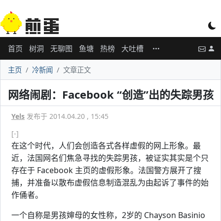
首页
树洞
无聊图
鱼塘
热榜
大吐槽
主页
冷新闻
文章正文
网络闹剧：Facebook “创造”出的失踪男孩
Yels
发布于 2014.04.20 , 15:45
[-]
在这个时代，人们会创造各式各样虚假的网上形象。最
近，法国网名们焦急寻找的失踪男孩，被证实其实是个只
存在于 Facebook 主页的虚假形象。法国警方展开了搜
捕，并准备以散布虚假信息制造混乱为由起诉了事件的始
作俑者。
一个自称是男孩婶母的女性称，2岁的 Chayson Basinio