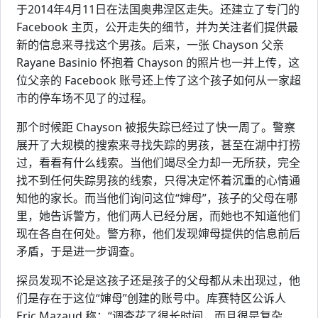
于2014年4月11日在法国奥弗涅区走失。还建立了专门的
Facebook 主页，公开走失的细节，并为关注者们提供最
新的信息来寻找这个男孩。后来，一张 Chayson 父亲
Rayane Basinio 怀抱着 Chayson 的照片也一并上传，这
位父亲的 Facebook 账号还上传了这个孩子如何从一家超
市的停车场不见了的过程。
那个时候距 Chayson 被报失踪已经过了快一周了。警察
展开了大规模的搜索来寻找失踪的男孩，甚至在湖中打捞
过，看看有什么线索。当他们竭尽全力却一无所获，完全
找不到任何失踪男孩的线索，只得决定怀着沉重的心情通
知他的家长。而当他们询问这位“婶母”，孩子的父母在哪
里，她告诉警方，他们两人已经分居，而她也不知道他们
现在各自在何处。警方称，他们发现婶母提供的信息前后
矛盾，于是进一步调查。
探员发现不论是这孩子还是孩子的父母都从未出现过，他
们是存在于这位“婶母”创建的账号中。库赛特区公诉人
Eric Mazaud 称：“调查花了很长时间，而且很是复杂，