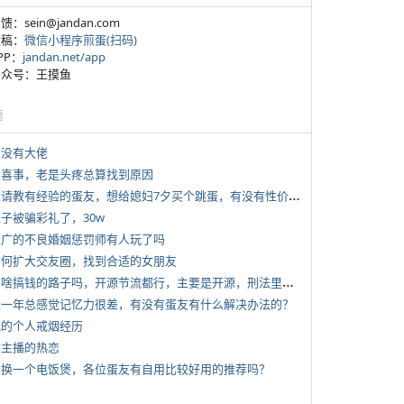
反馈：sein@jandan.com
投稿：
微信小程序煎蛋(扫码)
APP：
jandan.net/app
 公众号：王摸鱼
塘
有没有大佬
 大喜事，老是头疼总算找到原因
*
想请教有经验的蛋友，想给媳妇7夕买个跳蛋，有没有性价比高的推荐
侄子被骗彩礼了，30w
 推广的不良婚姻惩罚师有人玩了吗
 如何扩大交友圈，找到合适的女朋友
*
有啥搞钱的路子吗，开源节流都行，主要是开源，刑法里的咱不做
 近一年总感觉记忆力很差，有没有蛋友有什么解决办法的？
 我的个人戒烟经历
女主播的热恋
 想换一个电饭煲，各位蛋友有自用比较好用的推荐吗？