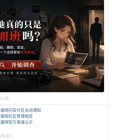
务公告
煎蛋网问答分区关闭通知
煎蛋网社区管理规定
煎蛋网官方渠道公示
蛋传送门