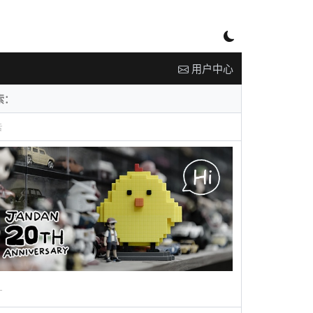
用户中心
告
广