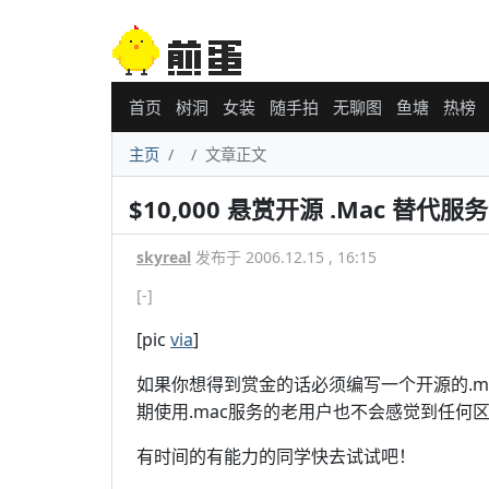
首页
树洞
女装
随手拍
无聊图
鱼塘
热榜
主页
文章正文
$10,000 悬赏开源 .Mac 替代服务
skyreal
发布于 2006.12.15 , 16:15
[-]
[pic
via
]
如果你想得到赏金的话必须编写一个开源的.m
期使用.mac服务的老用户也不会感觉到任何
有时间的有能力的同学快去试试吧！