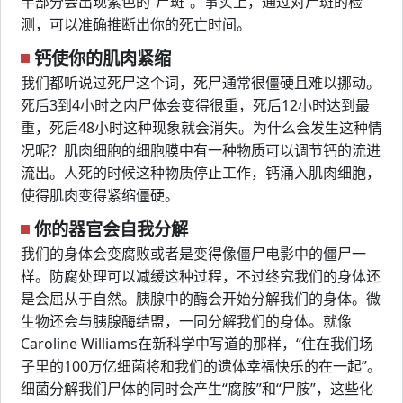
半部分会出现紫色的“尸斑”。事实上，通过对尸斑的检
测，可以准确推断出你的死亡时间。
钙使你的肌肉紧缩
我们都听说过死尸这个词，死尸通常很僵硬且难以挪动。
死后3到4小时之内尸体会变得很重，死后12小时达到最
重，死后48小时这种现象就会消失。为什么会发生这种情
况呢？肌肉细胞的细胞膜中有一种物质可以调节钙的流进
流出。人死的时候这种物质停止工作，钙涌入肌肉细胞，
使得肌肉变得紧缩僵硬。
你的器官会自我分解
我们的身体会变腐败或者是变得像僵尸电影中的僵尸一
样。防腐处理可以减缓这种过程，不过终究我们的身体还
是会屈从于自然。胰腺中的酶会开始分解我们的身体。微
生物还会与胰腺酶结盟，一同分解我们的身体。就像
Caroline Williams在新科学中写道的那样，“住在我们场
子里的100万亿细菌将和我们的遗体幸福快乐的在一起”。
细菌分解我们尸体的同时会产生“腐胺”和“尸胺”，这些化