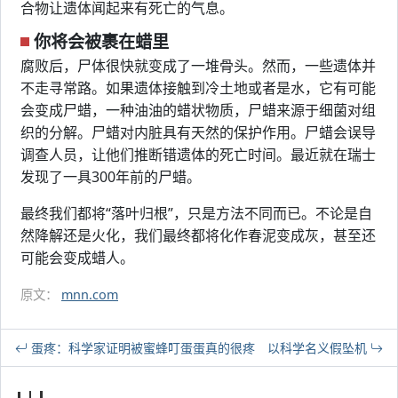
合物让遗体闻起来有死亡的气息。
你将会被裹在蜡里
腐败后，尸体很快就变成了一堆骨头。然而，一些遗体并
不走寻常路。如果遗体接触到冷土地或者是水，它有可能
会变成尸蜡，一种油油的蜡状物质，尸蜡来源于细菌对组
织的分解。尸蜡对内脏具有天然的保护作用。尸蜡会误导
调查人员，让他们推断错遗体的死亡时间。最近就在瑞士
发现了一具300年前的尸蜡。
最终我们都将“落叶归根”，只是方法不同而已。不论是自
然降解还是火化，我们最终都将化作春泥变成灰，甚至还
可能会变成蜡人。
原文：
mnn.com
蛋疼：科学家证明被蜜蜂叮蛋蛋真的很疼
以科学名义假坠机