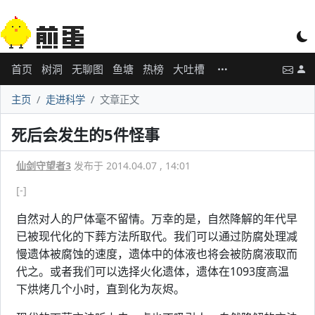
首页
树洞
无聊图
鱼塘
热榜
大吐槽
主页
走进科学
文章正文
死后会发生的5件怪事
仙剑守望者3
发布于 2014.04.07 , 14:01
[-]
自然对人的尸体毫不留情。万幸的是，自然降解的年代早
已被现代化的下葬方法所取代。我们可以通过防腐处理减
慢遗体被腐蚀的速度，遗体中的体液也将会被防腐液取而
代之。或者我们可以选择火化遗体，遗体在1093度高温
下烘烤几个小时，直到化为灰烬。