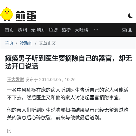
首页
树洞
无聊图
鱼塘
热榜
大吐槽
主页
冷新闻
文章正文
瘫痪男子听到医生要摘除自己的器官，却无
法开口说话
王大发财
发布于 2014.04.05 , 10:26
一名中风瘫痪在床的病人听到医生告诉自己的家人可能活
不下去，然后医生又和他的家人讨论起器官捐赠事宜。
他的亲人们听到医生说脑部扫描结果显示已经无望渡过难
关的消息后心碎欲裂，前来与他做最后道别。
[-]