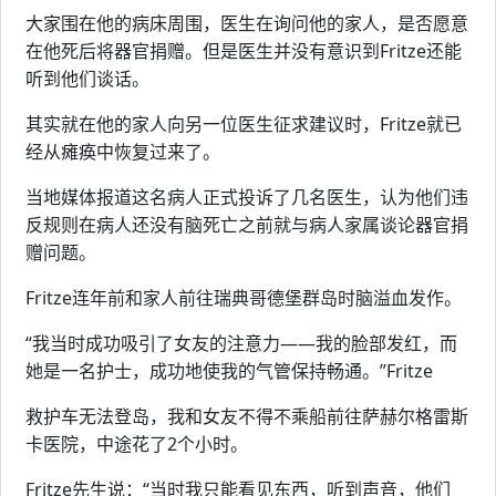
大家围在他的病床周围，医生在询问他的家人，是否愿意
在他死后将器官捐赠。但是医生并没有意识到Fritze还能
听到他们谈话。
其实就在他的家人向另一位医生征求建议时，Fritze就已
经从瘫痪中恢复过来了。
当地媒体报道这名病人正式投诉了几名医生，认为他们违
反规则在病人还没有脑死亡之前就与病人家属谈论器官捐
赠问题。
Fritze连年前和家人前往瑞典哥德堡群岛时脑溢血发作。
“我当时成功吸引了女友的注意力——我的脸部发红，而
她是一名护士，成功地使我的气管保持畅通。”Fritze
救护车无法登岛，我和女友不得不乘船前往萨赫尔格雷斯
卡医院，中途花了2个小时。
Fritze先生说：“当时我只能看见东西，听到声音，他们