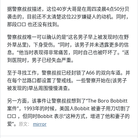
据警察叔叔描述，这位40岁大哥是在周四凌晨4点50分贝
袭击的，目前还不太清楚这位22岁嫌疑人的动机。同时，
那段□□ 也还没有找到。
警察叔叔唯一可以确认的是“这名男子早上被发现时(在野
外草丛里)，下身受伤。”同时，该男子并未透露更多的信
息。“他当时表现得非常痛苦，同时自己也被吓坏了。”送
到医院时，男子已经失血严重。
至于寻找工作，警察叔叔已经封锁了A66 的双向车道。并
在每个岔路口都设置了警戒线。一些警察开始在(该男子
被发现的)草丛周围慢慢清查。
另一方面，该事件让警察叔叔想到了“The Boro Bobbitt
案件”，1993年的时候，美国人Bobbit 被妻子用刀切割了
□□ ，但同时Bobbit 表示“这种方式，增进了他和妻子的
爱”。
原文：
mirror