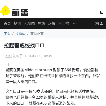
首页
树洞
无聊图
鱼塘
热榜
大吐槽
主页
冷新闻
文章正文
拉起警戒线找□□
oioi
发布于 2014.03.14 , 18:34
[-]
警察在英国Middlesbrough 封锁了A66 街道，俩边都拉
起了警戒线，他们正在细致且忙碌的寻找一个东西，那就
是一段人类的□□。
这个□□ 是一位40岁大哥的，他目前已经被送往医院。
警察也已经将一名22岁的嫌疑人逮捕，并且相信那段被切
下来的□□ ，就藏在A66 这段街道的某处。