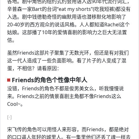
各地。剧中角色的纽约式约会用语入选90年代流行词汇，
辛普森一家Bart的台词“eat my shorts”(吃我短裤)都没有
入选。剧中钱德勒奇怪的幽默用语也潜移默化地影响了
20-40岁的西方观众的说话风格。人人都知道Rachel这个
姑娘。这部播了10年的爱情喜剧的影响力之巨大无法置
信。
虽然Friends这部片子聚集了无数光环，但还是有对我们
这一代人造成了一些负面影响。看了片子的人变成了混
蛋，不相信？请看原因：
Friends的角色个性像中年人
没错，Friends的角色不都是俊男美女么，听我慢慢说
来。Friends之前的情景喜剧主角都不像Friends这么
Cool~。
[-]
宋飞传的角色可以用怪人来形容，而Friends，都是绝对
的□□逼人年轻的城里人。有一集里他们还丢了魂一样去