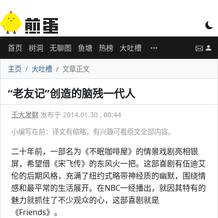
首页
树洞
无聊图
鱼塘
热榜
大吐槽
主页
大吐槽
文章正文
“老友记”创造的脑残一代人
王大发财
发布于 2014.01.30 , 00:44
小编写在前：译文有缩略，有兴趣可看原文全部内容。
二十年前，一部名为《不眠咖啡屋》的情景戏剧亮相银
屏，希望借《宋飞传》的东风火一把。这部喜剧有伍迪艾
伦的后期风格，充满了纽约式略带神经质的幽默，围绕情
感和最平常的生活展开。在NBC一经播出，就因其特有的
魅力就抓住了不少观众的心，这部喜剧就是
《Friends》。