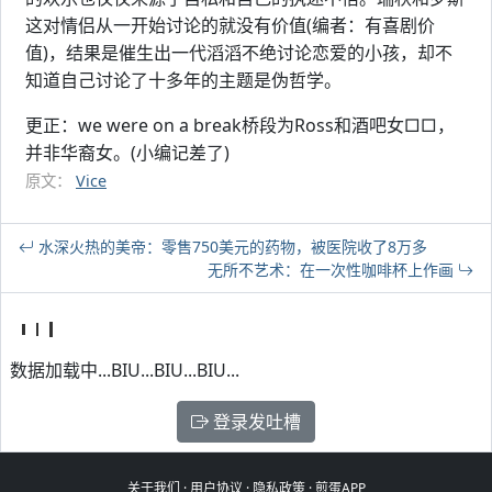
这对情侣从一开始讨论的就没有价值(编者：有喜剧价
值)，结果是催生出一代滔滔不绝讨论恋爱的小孩，却不
知道自己讨论了十多年的主题是伪哲学。
更正：we were on a break桥段为Ross和酒吧女□□，
并非华裔女。(小编记差了)
原文：
Vice
水深火热的美帝：零售750美元的药物，被医院收了8万多
无所不艺术：在一次性咖啡杯上作画
数据加载中...BIU...BIU...BIU...
登录发吐槽
关于我们
·
用户协议
·
隐私政策
·
煎蛋APP