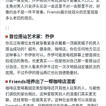
方面一直受挫，乔伊相信只有玩游戏才能骗女人□□。女
主角对男人只会评头论足一会这里不对一会那里不对，好
像约会不是一件平常事。Friends展示给观众的恋爱观是
多么老旧的观念。
[-]
首位搭讪艺术家：乔伊
你见过有哪位女性被穿着紧身衣戴着一顶搞笑帽子的男人
搭讪成功的？超市、健身房、咖啡店，你在任何地方见过
这种事么？乔伊就可以。乔伊可能是电视屏幕上塑造得比
较成功的角色，也更真实——但是他对自己那一套搭讪过
分自信，在外人看来乔伊不过在一次次地挑战反骚扰法的
底限。不过乔伊的搭讪再烂也比钱德勒要好。
Friends培养出了一帮咖啡店混客
咖啡店里喝着固定类型咖啡还开其他人玩笑的人，与被他
们调侃的家伙相比，这种爱取笑别人的混蛋们其实更无
聊，还经常取一些搞笑名字。这种社会现象可以说是由
Friends一手造成。尽管咖啡店的风格一变再变，混蛋们