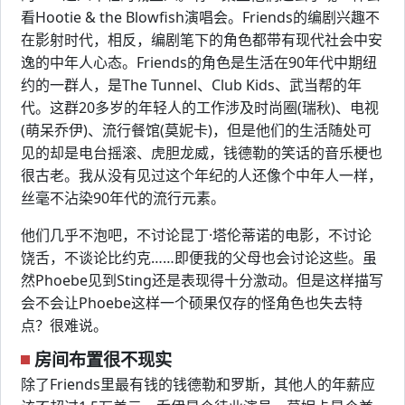
看Hootie & the Blowfish演唱会。Friends的编剧兴趣不
在影射时代，相反，编剧笔下的角色都带有现代社会中安
逸的中年人心态。Friends的角色是生活在90年代中期纽
约的一群人，是The Tunnel、Club Kids、武当帮的年
代。这群20多岁的年轻人的工作涉及时尚圈(瑞秋)、电视
(萌呆乔伊)、流行餐馆(莫妮卡)，但是他们的生活随处可
见的却是电台摇滚、虎胆龙威，钱德勒的笑话的音乐梗也
很古老。我从没有见过这个年纪的人还像个中年人一样，
丝毫不沾染90年代的流行元素。
他们几乎不泡吧，不讨论昆丁·塔伦蒂诺的电影，不讨论
饶舌，不谈论比约克……即便我的父母也会讨论这些。虽
然Phoebe见到Sting还是表现得十分激动。但是这样描写
会不会让Phoebe这样一个硕果仅存的怪角色也失去特
点？很难说。
房间布置很不现实
除了Friends里最有钱的钱德勒和罗斯，其他人的年薪应