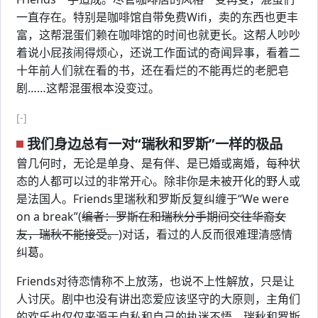
一直存在。特别是咖啡馆自带免费Wifi，卖的东西也更丰
富，这帮混蛋们赖在咖啡馆的时间也就更长。这帮人吵吵
着说小屁孩闹得烦心，还说工作面试的奇闻异事，看着二
十年前人们就在看的书，还在看烂的不能再烂的老肥皂
剧……这帮混蛋根本没变过。
[-]
我们身边总有一对“瑞秋和罗斯”一样的极品
曾几何时，无论是单身、是有伴、是已婚或离婚，每种状
态的人都可以过的非常开心。除非你是未被开化的野人或
是法国人。Friends里瑞秋和罗斯反复纠缠于“We were
on a break”(
编者：罗斯在和瑞秋分手期间交往华裔女
友，瑞秋不能接受。
)对话，看过的人反而很难理清感情
纠葛。
Friends对待恋情称不上放荡，也说不上性解放，只是让
人讨厌。剧中也没有讲出恋爱应该坚守的大原则，主角们
的欢乐也仅仅来源于自私和自己的执迷不悟。瑞秋和罗斯