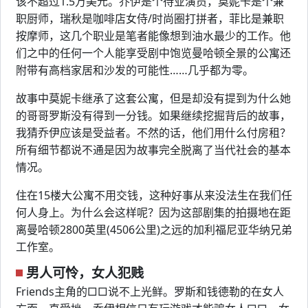
该不超过1.5万美元。乔伊是个待业演员，莫妮卡是个兼
职厨师，瑞秋是咖啡店女侍/时尚圈打拼者，菲比是兼职
按摩师，这几个职业是笔者能像想到油水最少的工作。他
们之中的任何一个人能享受剧中饱览曼哈顿全景的公寓还
附带有高档家居和沙发的可能性……几乎都为零。
故事中莫妮卡继承了这套公寓，但是却没有提到为什么她
的哥哥罗斯没有得到一分钱。如果继续挖掘背后的故事，
我猜乔伊应该是受益者。不然的话，他们用什么付房租？
所有细节都说不通是因为故事完全脱离了当代社会的基本
情况。
住在15楼大公寓不用交钱，这种好事从来没法生在我们任
何人身上。为什么会这样呢？因为这部剧集的拍摄地在距
离曼哈顿2800英里(4506公里)之远的加利福尼亚华纳兄弟
工作室。
男人可怜，女人犯贱
Friends主角的□□说不上光鲜。罗斯和钱德勒的在女人