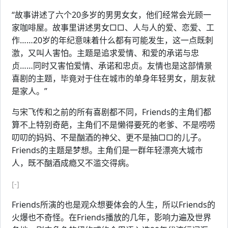
“故事讲述了六个20多岁的男男女女，他们经常会光顾一
家咖啡屋。故事里讲述男女□□、人与人的爱、恋爱、工
作……20岁的年纪意味着什么都有可能发生，这一点既刺
激，又叫人害怕。主题是追求爱情、和爱的承诺与忠
贞……同时又害怕爱情、承诺和忠贞。友情也是这部情景
喜剧的主题，毕竟对于住在城市的单身年轻男女，朋友就
是家人。”
与宋飞传和之前的所有喜剧都不同，Friends的主角们都
算不上特别奇葩，主角们不是懒得要死的老爹、不是唠唠
叨叨的妈妈、不是酗酒的神父、更不是抽□□的儿子。
Friends的主题是梦想。主角们是一群年轻漂亮大城市
人，既不酗酒成瘾又不滥交得病。
[-]
Friends所演的也是观众想要体会的人生，所以Friends的
火爆也不奇怪。在Friends播放的几年，影响力遍及世界