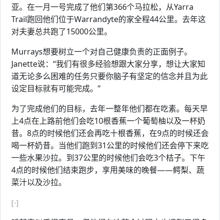
亚。在一月一号完成了他们第366个马拉松，从Yarra
Trail跑回他们位于Warrandyte的家全程44公里。去年这
对夫妻总共跑了15000公里。
Murrays想要树立一个对自己健康负责的正面例子。
Janette说：“我们有很多经验想跟大家分享，想让大家知
道无论多么困难的任务只要你脑子有坚定的信念并且为此
设定目标就有可能完成。”
为了完成他们的目标，去年一整年他们都在吃素。每天早
上4点在上路前他们会吃10根香蕉一个葡萄柚以及一杯奶
昔。8点的时候他们还会再吃十根香蕉，在9点的时候还会
喝一杯奶昔。当他们跑到31公里的时候他们还会停下来吃
一些水果沙拉。到37公里的时候他们会吃3个桔子。下午
4点的时候他们结束跑步，享用美味的晚餐——鳄梨、蔬
菜汁以及沙拉。
[-]