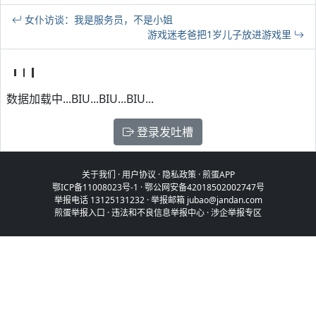
女仆访谈：我是服务员，不是小姐
游戏迷老爸把1岁儿子放进游戏里
数据加载中...BIU...BIU...BIU...
登录发吐槽
关于我们
·
用户协议
·
隐私政策
·
煎蛋APP
鄂ICP备11008023号-1
·
鄂公网安备42018502002747号
举报电话 13125131232 · 举报邮箱 jubao@jandan.com
煎蛋举报入口
·
违法和不良信息举报中心
·
涉企举报专区