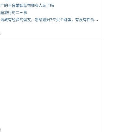
 推广的不良婚姻惩罚师有人玩了吗
 家庭旅行的二三事
*
想请教有经验的蛋友，想给媳妇7夕买个跳蛋，有没有性价比高的推荐
告
告