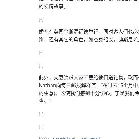
的爱情故事。
[-]
婚礼在英国金斯温福德举行，同时客人们也必
饼，还有其它的角色，如杰克船长，迪斯尼公主
[-]
[-]
此外，夫妻请求大家不要给他们送礼物，取而
Nathan向每日邮报解释道：“在过去15个
的生意)。这使我们感到十分伤心，于是我们
查。”
[-]
[-]