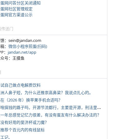
煎蛋网问答分区关闭通知
煎蛋网社区管理规定
煎蛋网官方渠道公示
蛋传送门
反馈：sein@jandan.com
投稿：
微信小程序煎蛋(扫码)
APP：
jandan.net/app
 公众号：王摸鱼
塘
 尝试自己做点电解质饮料
 亚洲人鼻子短，为什么还推崇高鼻梁？我说点扎心的。
现在（2026 年）换苹果手机合适吗？
*
有啥搞钱的路子吗，开源节流都行，主要是开源，刑法里的咱不做
 近一年总感觉记忆力很差，有没有蛋友有什么解决办法的？
 有没有好用的斐济杯或刀魔？
 求推荐个百元内的有线鼠标
打工记、