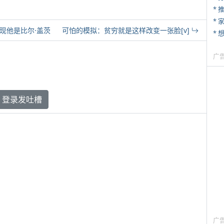
*
*
发现他是比尔·盖茨
可怕的模拟：贫穷就是这样改变一张脸[v]
广
登录发吐槽
广