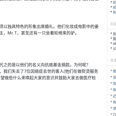
*
*
*
煎
须以独具特色的形象出席婚礼。他们化妆成电影中的姜
，Mr. T，甚至还有一只坐着轮椅来的驴。
* 
* 
* 
*
鱼
代之的是以他们的名义向抗癌基金捐款。为何呢？
月中，我们失去了7位因癌症去世的客人(他们在做熨烫服务
*
*
希望做些什么来唤起大家的意识并鼓励大家去做医疗检
* 
*
*
*
* 