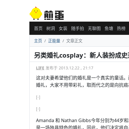
首页
树洞
女装
随手拍
无聊图
鱼塘
热榜
主页
正能量
文章正文
另类婚礼cosplay：新人装扮成
LIFE
发布于 2013.12.22 , 21:17
这对夫妻希望他们的婚礼是一个真实的童话。
婚礼，大家不用带彩礼，取而代之的是向抗癌
[-]
[-]
Amanda 和 Nathan Gibbs今年分别
是一场独具特色的婚礼，因此，他们决定将自