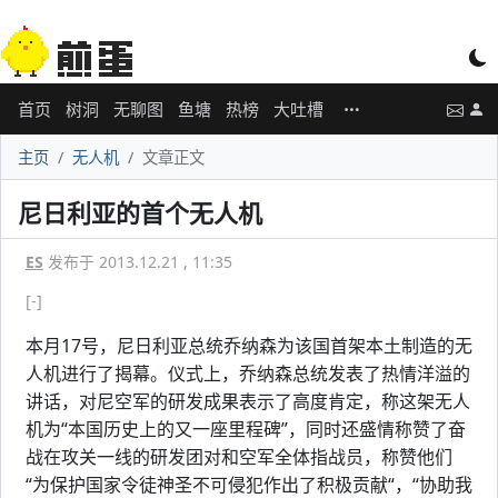
首页
树洞
无聊图
鱼塘
热榜
大吐槽
主页
无人机
文章正文
尼日利亚的首个无人机
ES
发布于 2013.12.21 , 11:35
[-]
本月17号，尼日利亚总统乔纳森为该国首架本土制造的无
人机进行了揭幕。仪式上，乔纳森总统发表了热情洋溢的
讲话，对尼空军的研发成果表示了高度肯定，称这架无人
机为“本国历史上的又一座里程碑”，同时还盛情称赞了奋
战在攻关一线的研发团对和空军全体指战员，称赞他们
“为保护国家令徒神圣不可侵犯作出了积极贡献“，“协助我