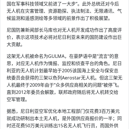
国在军事科技领域又前进了一大步”。此外总统还对今后
无人机在灾害管理、资源勘探、执法制法、无限通讯、气
候监测和遥感测绘等多领域的前景作出了积极展望。
尼国防兼新闻部长马库也对无人机开发成功作出了高度评
价，表示这项技术必将对尼日利亚未来的国防建设作出巨
大贡献。
这架无人机被命名为GULMA，在豪萨语中是”流言“的意
思，对应无人机作为情报、监控和侦查平台的角色。尼日
利亚的无人机计划最早始于2005该国海上安全与保安总
统委员会获得的三架以色列Aerostar无人机。但这三架无
人机最终于2009年由于”众多供应商相关的问题“被停飞。
直到2012年委员会解散，联邦政府随后将无人机转交给
空军管理。
据悉，尼日利亚空军优化本地工程部门仅花费3百万美元
就成功研制出本土无人机，是外国供应商报价的一半；同
时还花费50万美元训练出15名无人机飞行员，而国外供