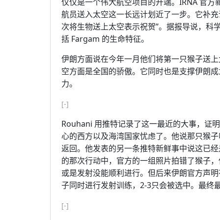
仅仅是一个伟大航空项目的开端。IRNA 官方新
航员送入太空这一长远计划近了一步。它补充说：“总
次将生物送上太空表示祝贺”。据报导说，科
括 Fargam 的生命特征。
伊朗方面说在今年一月他们将第一只猴子送上
空方面是全国的骄傲。它同时也是支撑伊朗成
力。
[-]
Rouhani 用推特记录了这一最近的大事
心的西方以及海湾国家忧虑了。他说那只猴子叫 
返回。他发表的另一条推特新鲜事中说这已经
的那次行动中，官方的一组照片拍错了猴子，
或是发射没能顺利进行。但后来伊朗官方声明
子同时进行发射训练，2-3只会被选中。最终
[-]