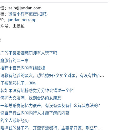
反馈：sein@jandan.com
投稿：
微信小程序煎蛋(扫码)
APP：
jandan.net/app
 公众号：王摸鱼
塘
 推广的不良婚姻惩罚师有人玩了吗
 家庭旅行的二三事
 求推荐个百元内的有线鼠标
*
想请教有经验的蛋友，想给媳妇7夕买个跳蛋，有没有性价比高的推荐
侄子被骗彩礼了，30w
 女装如果没有热榜感觉分分钟会错过一个亿
 如何扩大交友圈，找到合适的女朋友
 近一年总感觉记忆力很差，有没有蛋友有什么解决办法的？
 说说自己行业内的内行人才能了解的内幕
 我的个人戒烟经历
*
有啥搞钱的路子吗，开源节流都行，主要是开源，刑法里的咱不做