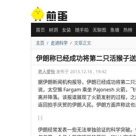
首页
树洞
女装
随手拍
无聊图
鱼塘
热榜
主页
走进科学
文章正文
伊朗称已经成功将第二只活猴子送
老人爱怡
发布于 2013.12.16 , 19:42
据伊朗新闻机构报导，伊朗已经成功将第二只
说，太空猴 Fargam 乘坐 Pajonesh
离并降落。该报道展现了火箭发射的过程，之
返回拍手庆贺的伊朗人民。伊朗方面声称这也
[-]
伊朗经常发表一些无法单独验证的科学突破。