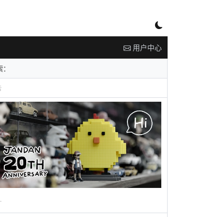
用户中心
告
广