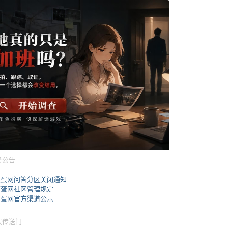
务公告
煎蛋网问答分区关闭通知
煎蛋网社区管理规定
煎蛋网官方渠道公示
蛋传送门