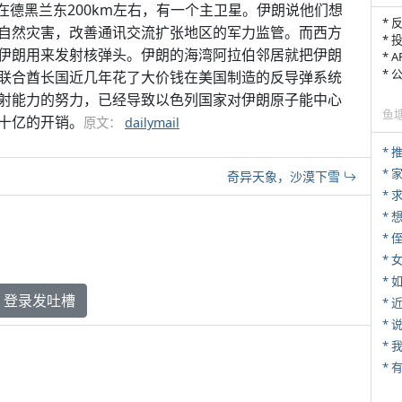
德黑兰东200km左右，有一个主卫星。伊朗说他们想
* 
自然灾害，改善通讯交流扩张地区的军力监管。而西方
* 
伊朗用来发射核弹头。伊朗的海湾阿拉伯邻居就把伊朗
* 
*
联合酋长国近几年花了大价钱在美国制造的反导弹系统
射能力的努力，已经导致以色列国家对伊朗原子能中心
鱼
十亿的开销。
原文：
dailymail
*
*
奇异天象，沙漠下雪
*
* 
*
*
登录发吐槽
*
*
*