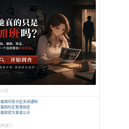
务公告
煎蛋网问答分区关闭通知
煎蛋网社区管理规定
煎蛋网官方渠道公示
蛋传送门