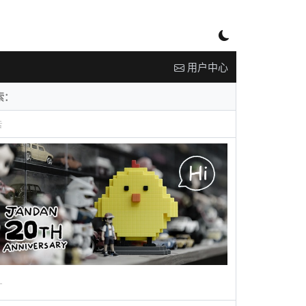
用户中心
告
广