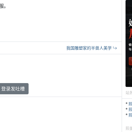
服。
我国雕塑家的半兽人美学
登录发吐槽
站
*
*
*
煎