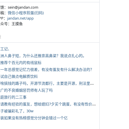
反馈：sein@jandan.com
投稿：
微信小程序煎蛋(扫码)
APP：
jandan.net/app
 公众号：王摸鱼
塘
打工记、
 亚洲人鼻子短，为什么还推崇高鼻梁？我说点扎心的。
 求推荐个百元内的有线鼠标
 近一年总感觉记忆力很差，有没有蛋友有什么解决办法的？
 尝试自己做点电解质饮料
*
有啥搞钱的路子吗，开源节流都行，主要是开源，刑法里的咱不做
 推广的不良婚姻惩罚师有人玩了吗
 家庭旅行的二三事
*
想请教有经验的蛋友，想给媳妇7夕买个跳蛋，有没有性价比高的推荐
侄子被骗彩礼了，30w
 女装如果没有热榜感觉分分钟会错过一个亿