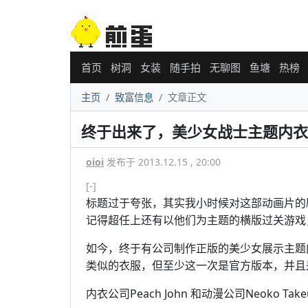
首页
树洞
女装
随手拍
无聊图
鱼塘
热榜
主页
致富信息
文章正文
终于出来了，美少女战士主题内衣
oioi
发布于 2013.12.15 , 20:00
[-]
标题过于夸张，其实我小时候对这部动画片的
记得超任上还有以他们为主题的横版过关游戏
如今，终于有公司制作正版的美少女展示主题内
类似的衣服，但至少这一次是官方版本，并且
内衣公司Peach John 和动漫公司Neoko T