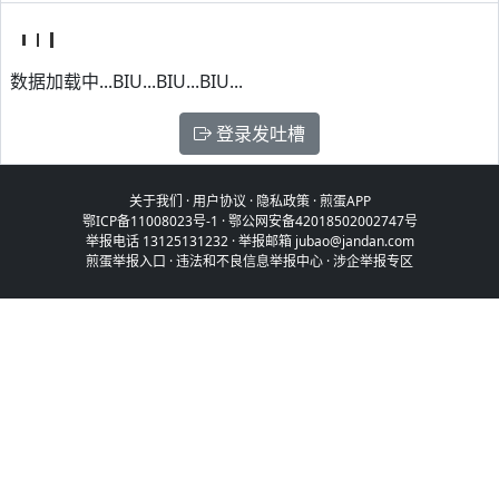
数据加载中...BIU...BIU...BIU...
登录发吐槽
关于我们
·
用户协议
·
隐私政策
·
煎蛋APP
鄂ICP备11008023号-1
·
鄂公网安备42018502002747号
举报电话 13125131232 · 举报邮箱 jubao@jandan.com
煎蛋举报入口
·
违法和不良信息举报中心
·
涉企举报专区