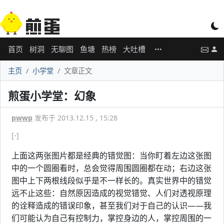
首页
树洞
无聊图
鱼塘
热榜
大吐槽
主页
小学堂
文章正文
煎蛋小学堂：幻象
pwwp
发布于 2013.12.15 , 15:28
[-]
上面这两张图片都是经典的错觉图：当你盯着左边这张图
中的一个圆圈看时，总会觉得周围圆圈都在动；右边这张
图中上下两根线段似乎是不一样长的。真实世界中的错觉
远不止这些：自然原因造成的视觉错觉、人们对透视原理
的诠释造成的错误印象，甚至我们对于自己的认识——我
们可能认为自己有控制力，掌控身边的人，掌控周围的一