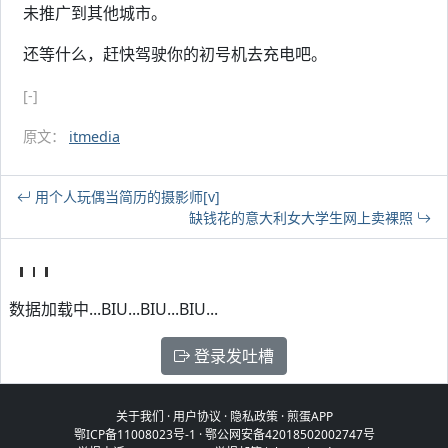
未推广到其他城市。
还等什么，赶快驾驶你的初号机去充电吧。
[-]
原文：
itmedia
用个人玩偶当简历的摄影师[v]
缺钱花的意大利女大学生网上卖裸照
数据加载中...BIU...BIU...BIU...
登录发吐槽
关于我们
·
用户协议
·
隐私政策
·
煎蛋APP
鄂ICP备11008023号-1
·
鄂公网安备42018502002747号