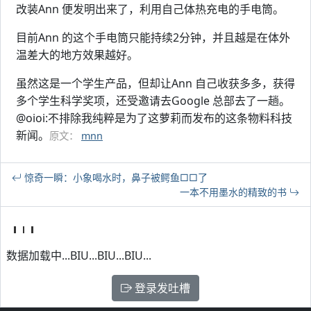
改装Ann 便发明出来了，利用自己体热充电的手电筒。
目前Ann 的这个手电筒只能持续2分钟，并且越是在体外
温差大的地方效果越好。
虽然这是一个学生产品，但却让Ann 自己收获多多，获得
多个学生科学奖项，还受邀请去Google 总部去了一趟。
@oioi:不排除我纯粹是为了这萝莉而发布的这条物料科技
新闻。
原文：
mnn
惊奇一瞬：小象喝水时，鼻子被鳄鱼□□了
一本不用墨水的精致的书
数据加载中...BIU...BIU...BIU...
登录发吐槽