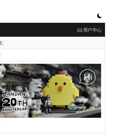
用户中心
告
广