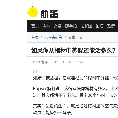
首页
树洞
女装
随手拍
无聊图
鱼塘
热榜
主页
无厘头研究
文章正文
如果你从棺材中苏醒还能活多久？
oioi
发布于 2013.10.31 , 22:46
[-]
如果你被活埋，在深埋地底的棺材中苏醒，你
Popsci 解释说：这得取决你棺材有多大
过，其实都活不了多久。最多36个小时，快的
其实你最后的生命，就是通过棺材里的空气来
动员还能坚持一阵子。