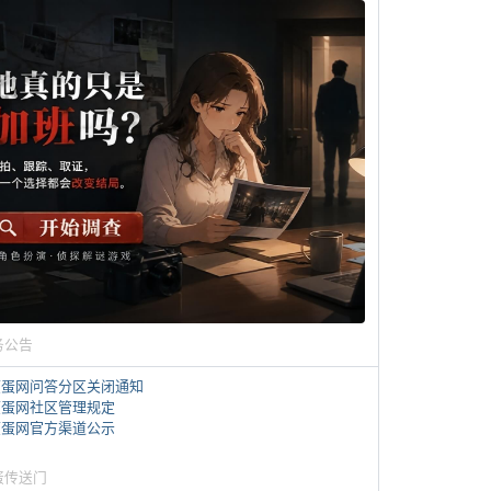
务公告
煎蛋网问答分区关闭通知
煎蛋网社区管理规定
煎蛋网官方渠道公示
蛋传送门