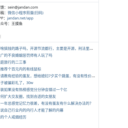
反馈：sein@jandan.com
投稿：
微信小程序煎蛋(扫码)
APP：
jandan.net/app
 公众号：王摸鱼
塘
*
有啥搞钱的路子吗，开源节流都行，主要是开源，刑法里的咱不做
 推广的不良婚姻惩罚师有人玩了吗
 家庭旅行的二三事
 求推荐个百元内的有线鼠标
*
想请教有经验的蛋友，想给媳妇7夕买个跳蛋，有没有性价比高的推荐
侄子被骗彩礼了，30w
 女装如果没有热榜感觉分分钟会错过一个亿
 如何扩大交友圈，找到合适的女朋友
 近一年总感觉记忆力很差，有没有蛋友有什么解决办法的？
 说说自己行业内的内行人才能了解的内幕
 我的个人戒烟经历