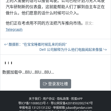
上的人需要的话可以接管驾驶。公司已经计划为无人驾驶
汽车研制新的仪表盘，这就能帮助人们了解到自主车正在
做什么，他们愿意的话什么时候可以介入。
他们正在考虑用不同的方法把汽车推向市场。
原文：
Telegraph
酷摄影：“在宝宝睡着时候乱来的妈妈”
Dell 公司解释为什么他们电脑闻起来像猫
数据加载中...BIU...BIU...BIU...
登录发吐槽
关于我们
·
用户协议
·
隐私政策
·
煎蛋APP
鄂ICP备11008023号-1
·
鄂公网安备42018502002747号
举报电话 13125131232 · 举报邮箱 jubao@jandan.com