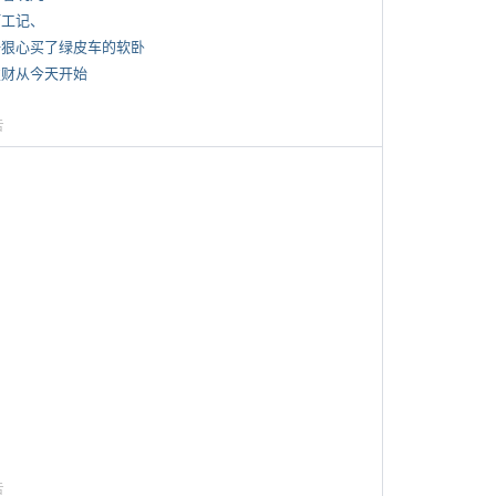
打工记、
 一狠心买了绿皮车的软卧
 发财从今天开始
告
告