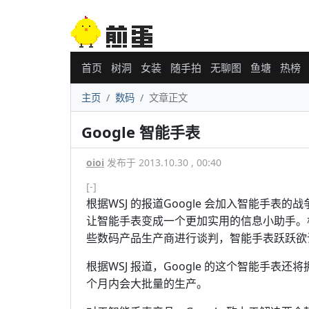
首页
树洞
女装
随手拍
无聊图
鱼塘
热榜
主页
数码
文章正文
Google 智能手表
oioi
发布于 2013.10.30 , 00:40
[-]
根据WSJ 的报道Google 会加入智能手表的战争
让智能手表变成一个更加实用的信息小助手。根据
些数码产品生产商进行谈判，智能手表跃跃欲
根据WSJ 报道，Google 的这个智能手
个月内会大批量的生产。