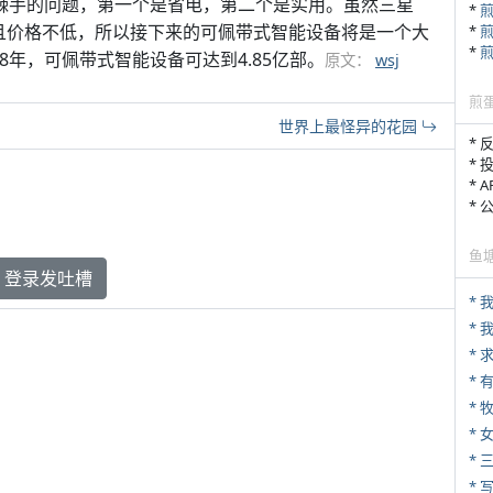
两个棘手的问题，第一个是省电，第二个是实用。虽然三星
*
限且价格不低，所以接下来的可佩带式智能设备将是一个大
*
*
2018年，可佩带式智能设备可达到4.85亿部。
原文：
wsj
煎
世界上最怪异的花园
* 
* 
* 
*
鱼
登录发吐槽
*
*
* 
* 
*
* 
* 