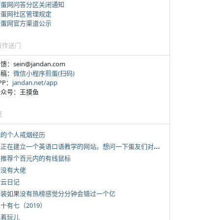
煎蛋网问答分区关闭通知
煎蛋网社区管理规定
煎蛋网官方渠道公示
蛋传送门
反馈：sein@jandan.com
投稿：
微信小程序煎蛋(扫码)
APP：
jandan.net/app
 公众号：王摸鱼
塘
 我的个人戒烟经历
*
我正在建立一个英语口语教学的网站。想问一下蛋友们对这类教学机构或网站的痛点。
 求推荐个百元内的有线鼠标
有没有大佬
牧云日记
 女装如果没有热榜感觉分分钟会错过一个亿
三十有七（2019）
写着玩儿