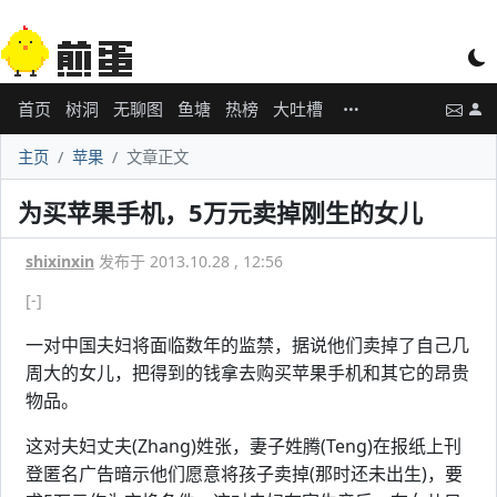
首页
树洞
无聊图
鱼塘
热榜
大吐槽
主页
苹果
文章正文
为买苹果手机，5万元卖掉刚生的女儿
shixinxin
发布于 2013.10.28 , 12:56
[-]
一对中国夫妇将面临数年的监禁，据说他们卖掉了自己几
周大的女儿，把得到的钱拿去购买苹果手机和其它的昂贵
物品。
这对夫妇丈夫(Zhang)姓张，妻子姓腾(Teng)在报纸上刊
登匿名广告暗示他们愿意将孩子卖掉(那时还未出生)，要