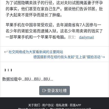
为了试图隐瞒卖孩子的行径，这对夫妇试图掩盖妻子怀孕
的事实，他们甚至在家自己生产。据说他们告诉邻居，肚
子大起来不是怀孕而是长了肿瘤。
苹果手机在中国非常受欢迎，去年湖南省有7人因参与一
名少年的肾脏交易而逮捕入狱，这名少年用卖肾的钱买了
一部苹果手机和一个苹果平板电脑。
原文：
dailymail
社交网络成为大家看新闻的主要网站
德国摄影师在纽约街头发起“无上装”摆拍活动
数据加载中...BIU...BIU...BIU...
登录发吐槽
关于我们
·
用户协议
·
隐私政策
·
煎蛋APP