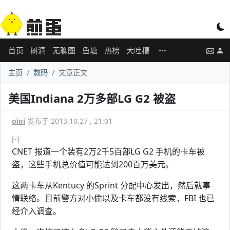
首页
树洞
无聊图
鱼塘
热榜
大吐槽
主页
数码
文章正文
美国Indiana 2万多部LG G2 被盗
oioi
发布于 2013.10.27 , 21:01
[-]
CNET 报道一个装有2万2千5百部LG G2 手机的卡车被
盗，这些手机总价值可能达到200百万美元。
这两卡车从Kentucy 的Sprint 分配中心发出，然后就事
情联络。目前警方对小偷以及卡车都没有线索，FBI 也已
经介入调查。