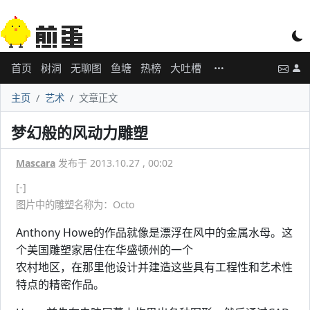
首页
树洞
无聊图
鱼塘
热榜
大吐槽
主页
艺术
文章正文
梦幻般的风动力雕塑
Mascara
发布于 2013.10.27 , 00:02
[-]
图片中的雕塑名称为：Octo
Anthony Howe的作品就像是漂浮在风中的金属水母。这
个美国雕塑家居住在华盛顿州的一个
农村地区，在那里他设计并建造这些具有工程性和艺术性
特点的精密作品。