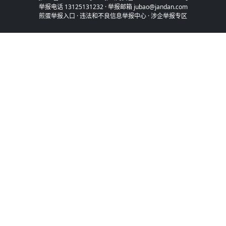
举报电话 13125131232 · 举报邮箱 jubao@jandan.com
煎蛋举报入口
·
违法和不良信息举报中心
·
涉企举报专区