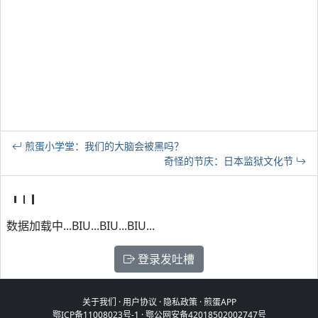
煎蛋小学堂：我们的大脑会被黑吗？
奇怪的节庆：日本监狱文化节
数据加载中...BIU...BIU...BIU...
登录发吐槽
关于我们
·
用户协议
·
隐私政策
·
煎蛋APP
鄂ICP备11008023号-1
·
鄂公网安备42018502002747号