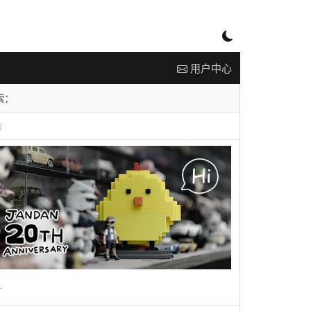
用户中心
告
广