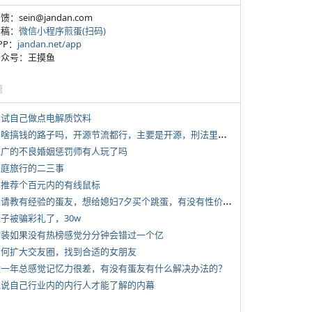
反馈：sein@jandan.com
投稿：
微信小程序煎蛋(扫码)
APP：
jandan.net/app
 公众号：王摸鱼
塘
 尝试自己做点电解质饮料
*
有啥搞钱的路子吗，开源节流都行，主要是开源，刑法里的咱不做
 推广的不良婚姻惩罚师有人玩了吗
 家庭旅行的二三事
 求推荐个百元内的有线鼠标
*
想请教有经验的蛋友，想给媳妇7夕买个跳蛋，有没有性价比高的推荐
侄子被骗彩礼了，30w
 女装如果没有热榜感觉分分钟会错过一个亿
 如何扩大交友圈，找到合适的女朋友
 近一年总感觉记忆力很差，有没有蛋友有什么解决办法的？
 说说自己行业内的内行人才能了解的内幕