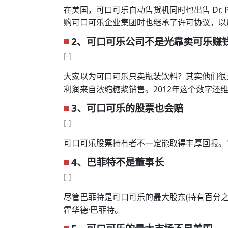
在美国，可口可乐自动售货机同时也出售 Dr. Pe
购可口可乐企业集团时也继承了许可协议，以
2、可口可乐公司不是光靠卖可乐赚
[-]
大家以为可口可乐只卖瓶装饮料？其实他们很大
利润来自浓缩糖浆销售。2012年这个数字还维
3、可口可乐的股票也会赔
[-]
可口可乐股票持有者不一定能取得丰厚回报。1
4、巴菲特不是董事长
[-]
尽管巴菲特是可口可乐的最大股东(持有百分
霍华德·巴菲特。