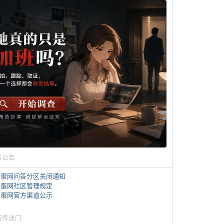
务公告
煎蛋网问答分区关闭通知
煎蛋网社区管理规定
煎蛋网官方渠道公示
蛋传送门