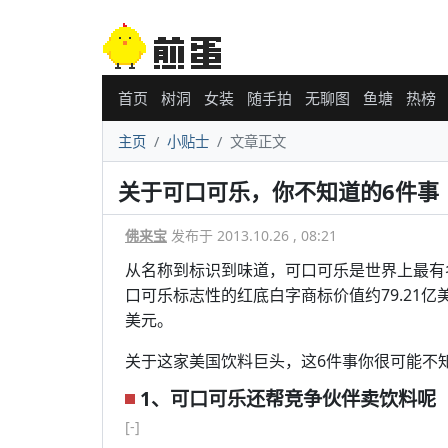
首页
树洞
女装
随手拍
无聊图
鱼塘
热榜
主页
小贴士
文章正文
关于可口可乐，你不知道的6件事
佛来宝
发布于 2013.10.26 , 08:21
从名称到标识到味道，可口可乐是世界上最有
口可乐标志性的红底白字商标价值约79.21亿美
美元。
关于这家美国饮料巨头，这6件事你很可能不
1、可口可乐还帮竞争伙伴卖饮料呢
[-]