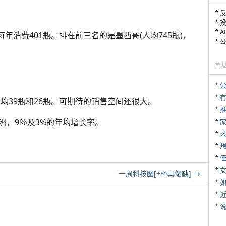
* 
* 
* 
年消费401瓶。排在前三名的是墨西哥(人均745瓶)，
*
鱼
*
人均39瓶和26瓶。可期待的销售空间还很大。
*
洲，9％及3%的年均增长率。
*
*
* 
*
一周科技图[+杯具傻缺]
*
*
*