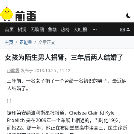
首页
树洞
无聊图
鱼塘
热榜
大吐槽
主页
正能量
文章正文
女孩为陌生男人捐肾，三年后两人结婚了
小脑袋
发布于 2013.10.25 , 11:12
三年前，一名女子捐了一个肾给一名初识的男子，最近俩
人结婚了。
[-]
据印第安纳波利斯星报报道，Chelsea Clair 和 Kyle
Froelich 是在2009年一个车展上相遇的，当时他19岁，
而她22。那一年，他正在布朗兹堡高中读高三，医生诊断