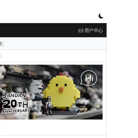
用户中心
告
广