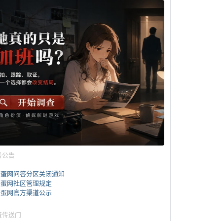
务公告
煎蛋网问答分区关闭通知
煎蛋网社区管理规定
煎蛋网官方渠道公示
蛋传送门