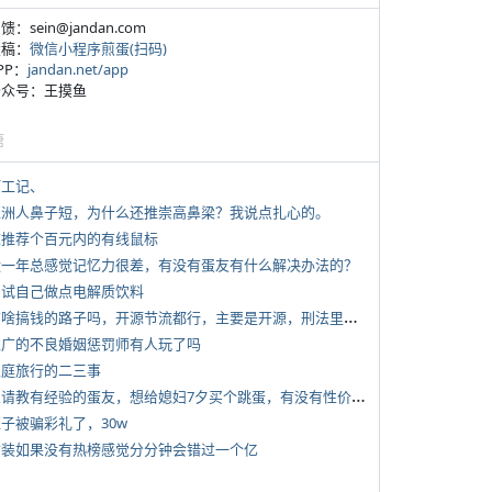
反馈：sein@jandan.com
投稿：
微信小程序煎蛋(扫码)
APP：
jandan.net/app
 公众号：王摸鱼
塘
打工记、
 亚洲人鼻子短，为什么还推崇高鼻梁？我说点扎心的。
 求推荐个百元内的有线鼠标
 近一年总感觉记忆力很差，有没有蛋友有什么解决办法的？
 尝试自己做点电解质饮料
*
有啥搞钱的路子吗，开源节流都行，主要是开源，刑法里的咱不做
 推广的不良婚姻惩罚师有人玩了吗
 家庭旅行的二三事
*
想请教有经验的蛋友，想给媳妇7夕买个跳蛋，有没有性价比高的推荐
侄子被骗彩礼了，30w
 女装如果没有热榜感觉分分钟会错过一个亿