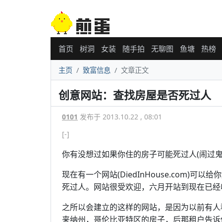
首页
树洞
女装
随手拍
无聊图
鱼塘
热榜
主页
致富信息
文章正文
创意网站：查找房屋是否死过人
0101
发布于 2013.10.22 , 08:01
[-]
你有没想过如果你住的房子可能死过人(闹过鬼
现在有一个网站(DiedInHouse.com
死过人。网站很受欢迎，六月开站到现在已经
之所以会建立的这样的网站，是因为以前有人租用
来纳州，哥伦比亚特区的房子，后那租户告诉他，