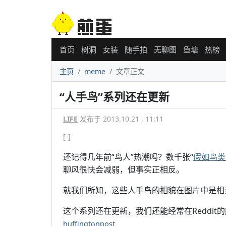
首页
树洞
女装
随手拍
无聊图
鱼塘
热榜
主页
meme
文章正文
“人手鸟”系列还在更新
LIFE
发布于 2013.10.21 , 11:11
[-]
还记得几年前“鸟人”热潮吗？数千张“
假如鸟类
聊风很快会减弱，但事实正相反。
就我们所知，这些人手鸟的相貌在图片中是相
这个系列还在更新，我们还能经常在Reddit的
huffingtonpost