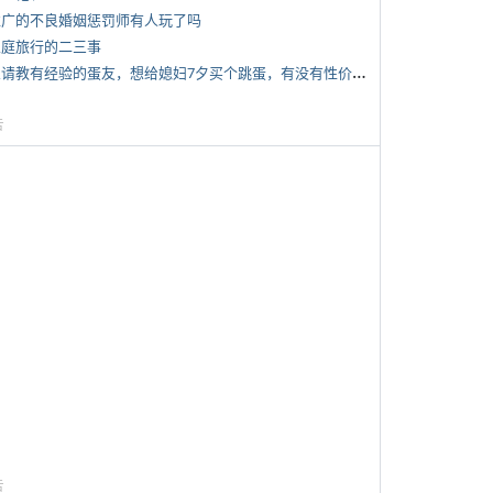
 推广的不良婚姻惩罚师有人玩了吗
 家庭旅行的二三事
*
想请教有经验的蛋友，想给媳妇7夕买个跳蛋，有没有性价比高的推荐
告
告