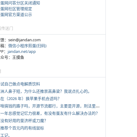
煎蛋网问答分区关闭通知
煎蛋网社区管理规定
煎蛋网官方渠道公示
蛋传送门
反馈：sein@jandan.com
投稿：
微信小程序煎蛋(扫码)
APP：
jandan.net/app
 公众号：王摸鱼
塘
 尝试自己做点电解质饮料
 亚洲人鼻子短，为什么还推崇高鼻梁？我说点扎心的。
现在（2026 年）换苹果手机合适吗？
*
有啥搞钱的路子吗，开源节流都行，主要是开源，刑法里的咱不做
 近一年总感觉记忆力很差，有没有蛋友有什么解决办法的？
 有没有好用的斐济杯或刀魔？
 求推荐个百元内的有线鼠标
打工记、