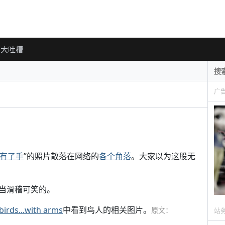
大吐槽
广
有了手
”的照片散落在网络的
各个角落
。大家以为这股无
当滑稽可笑的。
birds...with arms
中看到鸟人的相关图片。
原文：
站