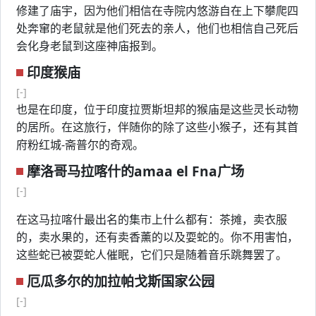
修建了庙宇，因为他们相信在寺院内悠游自在上下攀爬四
处奔窜的老鼠就是他们死去的亲人，他们也相信自己死后
会化身老鼠到这座神庙报到。
印度猴庙
[-]
也是在印度，位于印度拉贾斯坦邦的猴庙是这些灵长动物
的居所。在这旅行，伴随你的除了这些小猴子，还有其首
府粉红城-斋普尔的奇观。
摩洛哥马拉喀什的amaa el Fna广场
[-]
在这马拉喀什最出名的集市上什么都有：茶摊，卖衣服
的，卖水果的，还有卖香薰的以及耍蛇的。你不用害怕，
这些蛇已被耍蛇人催眠，它们只是随着音乐跳舞罢了。
厄瓜多尔的加拉帕戈斯国家公园
[-]