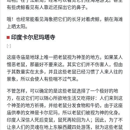
动物。在宁法斯角，经常可以看见它们在海港游戈。甚至
有些虎鲸看见有人靠近还探出它的鼻子。
哦！也经常能看见海象把它们的长牙对着虎鲸，躺在海滩
上晒太阳。
印度卡尔尼玛塔寺
[-]
这座寺庙是地球上唯一把老鼠视为神圣的地方。如果某人
憎恶老鼠，那最好不要来这。其实它们并不伤害人，但由
于其数量实在太多，并且这些老鼠已经习惯了人来人往的
景象，所以会使人有些喘不过气来。
不管怎样，可以确定的是这些老鼠选择了一个极好的地
方，在这它们可以随心所欲地生活又吃得好：人们来到这
个神圣的地方祈祷，并给老鼠分发食物和牛奶，由于这座
庙供奉的女神是卡尔尼玛，所以老鼠们被视为神的化身。
印度人深信人死后变鼠，鼠死再轮回为人；因此，为了不
让亲人们的灵魂在地上东躲西藏四处游荡，就为这些老鼠