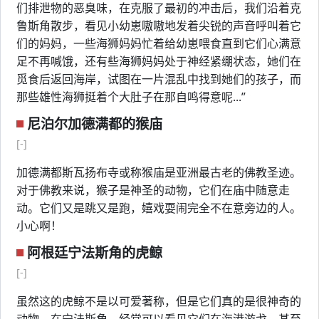
们排泄物的恶臭味，在克服了最初的冲击后，我们沿着克
鲁斯角散步，看见小幼崽嗷嗷地发着尖锐的声音呼叫着它
们的妈妈，一些海狮妈妈忙着给幼崽喂食直到它们心满意
足不再喊饿，还有些海狮妈妈处于神经紧绷状态，她们在
觅食后返回海岸，试图在一片混乱中找到她们的孩子，而
那些雄性海狮挺着个大肚子在那自鸣得意呢...”
尼泊尔加德满都的猴庙
[-]
加德满都斯瓦扬布寺或称猴庙是亚洲最古老的佛教圣迹。
对于佛教来说，猴子是神圣的动物，它们在庙中随意走
动。它们又是跳又是跑，嬉戏耍闹完全不在意旁边的人。
小心啊！
阿根廷宁法斯角的虎鲸
[-]
虽然这的虎鲸不是以可爱著称，但是它们真的是很神奇的