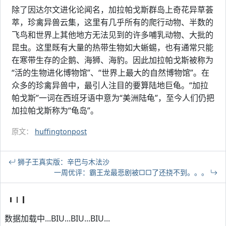
除了因达尔文进化论闻名，加拉帕戈斯群岛上奇花异草荟
萃，珍禽异兽云集，这里有几乎所有的爬行动物、半数的
飞鸟和世界上其他地方无法见到的许多哺乳动物、大批的
昆虫。这里既有大量的热带生物如大蜥蜴，也有通常只能
在寒带生存的企鹅、海狮、海豹。因此加拉帕戈斯被称为
“活的生物进化博物馆”、“世界上最大的自然博物馆”。在
众多的珍禽异兽中，最引人注目的要算陆地巨龟。“加拉
帕戈斯”一词在西班牙语中意为“美洲陆龟”，至今人们仍把
加拉帕戈斯称为“龟岛”。
原文：
huffingtonpost
狮子王真实版：辛巴与木法沙
一周优评：霸王龙最悲剧被□□了还挠不到。。。
数据加载中...BIU...BIU...BIU...