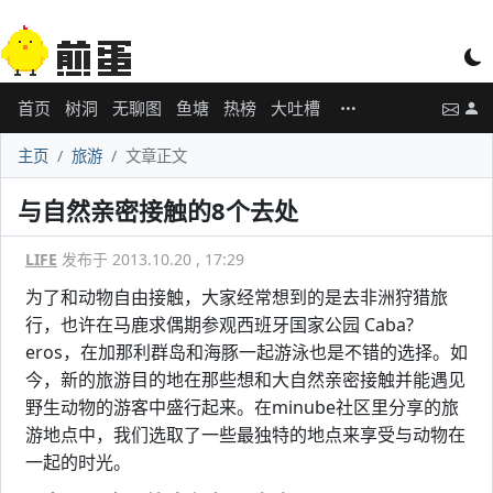
首页
树洞
无聊图
鱼塘
热榜
大吐槽
主页
旅游
文章正文
与自然亲密接触的8个去处
LIFE
发布于 2013.10.20 , 17:29
为了和动物自由接触，大家经常想到的是去非洲狩猎旅
行，也许在马鹿求偶期参观西班牙国家公园 Caba?
eros，在加那利群岛和海豚一起游泳也是不错的选择。如
今，新的旅游目的地在那些想和大自然亲密接触并能遇见
野生动物的游客中盛行起来。在minube社区里分享的旅
游地点中，我们选取了一些最独特的地点来享受与动物在
一起的时光。