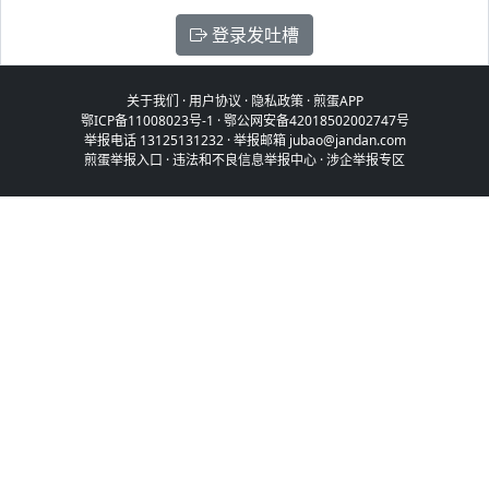
登录发吐槽
关于我们
·
用户协议
·
隐私政策
·
煎蛋APP
鄂ICP备11008023号-1
·
鄂公网安备42018502002747号
举报电话 13125131232 · 举报邮箱 jubao@jandan.com
煎蛋举报入口
·
违法和不良信息举报中心
·
涉企举报专区